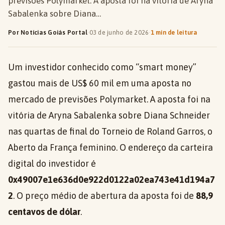
previsões Polymarket. A aposta foi na vitória de Aryna
Sabalenka sobre Diana…
Por Notícias Goiás Portal
·
03 de junho de 2026
·
1 min de leitura
Um investidor conhecido como “smart money”
gastou mais de US$ 60 mil em uma aposta no
mercado de previsões Polymarket. A aposta foi na
vitória de Aryna Sabalenka sobre Diana Schneider
nas quartas de final do Torneio de Roland Garros, o
Aberto da França feminino. O endereço da carteira
digital do investidor é
0x49007e1e636d0e922d0122a02ea743e41d194a7
2
. O preço médio de abertura da aposta foi de
88,9
centavos de dólar
.