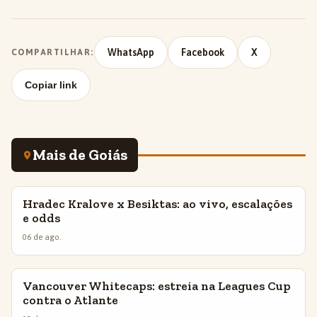
WhatsApp
Facebook
X
COMPARTILHAR:
Copiar link
Mais de Goiás
Hradec Kralove x Besiktas: ao vivo, escalações
INSIGHTS
e odds
06 de ago.
Vancouver Whitecaps: estreia na Leagues Cup
INSIGHTS
contra o Atlante