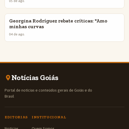
05 de ago.
Georgina Rodríguez rebate críticas: "Amo
INSIGHTS
minhas curvas
04 de ago.
Notícias Goiás
Portal de notícias e conteúdos gerais de Goiás e do
Brasil
EDITORIAS
INSTITUCIONAL
Notícias
Quem Somos