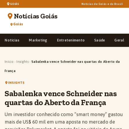
GOIÁS
Notícias de Goiás e do Brasil
Notícias Goiás
Goiás
Notícias
Marketing
Entretenimento
Saúde
Geral
Início
›
Insights
›
Sabalenka vence Schneider nas quartas do Aberto da
França
INSIGHTS
Sabalenka vence Schneider nas
quartas do Aberto da França
Um investidor conhecido como “smart money” gastou
mais de US$ 60 mil em uma aposta no mercado de