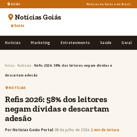
GOIÁS
Notícias de Goiás e do Brasil
Notícias Goiás
Goiás
Notícias
Marketing
Entretenimento
Saúde
Geral
Início
›
Notícias
›
Refis 2026: 58% dos leitores negam dívidas e
descartam adesão
NOTÍCIAS
Refis 2026: 58% dos leitores
negam dívidas e descartam
adesão
Por Notícias Goiás Portal
·
08 de julho de 2026
·
1 min de leitura