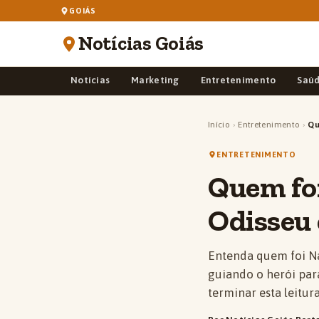
GOIÁS
Notícias Goiás
Notícias
Marketing
Entretenimento
Saú
Início
›
Entretenimento
›
Qu
ENTRETENIMENTO
Quem foi
Odisseu 
Entenda quem foi Na
guiando o herói par
terminar esta leitur