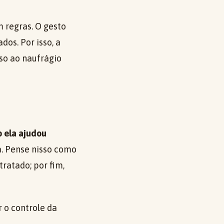
m regras. O gesto
os. Por isso, a
eso ao naufrágio
 ela ajudou
a. Pense nisso como
tratado; por fim,
r o controle da