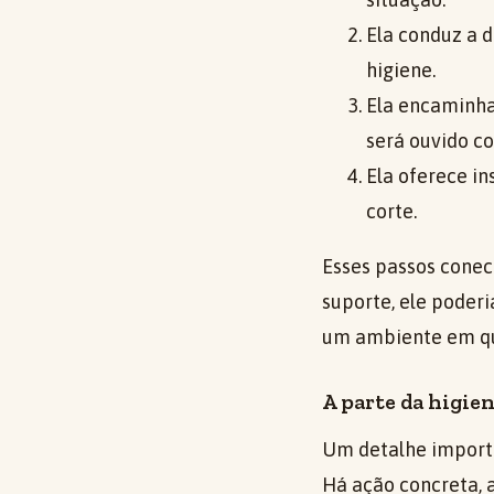
Ela conduz a 
higiene.
Ela encaminha
será ouvido c
Ela oferece i
corte.
Esses passos conec
suporte, ele poder
um ambiente em que
A parte da higien
Um detalhe importa
Há ação concreta, 