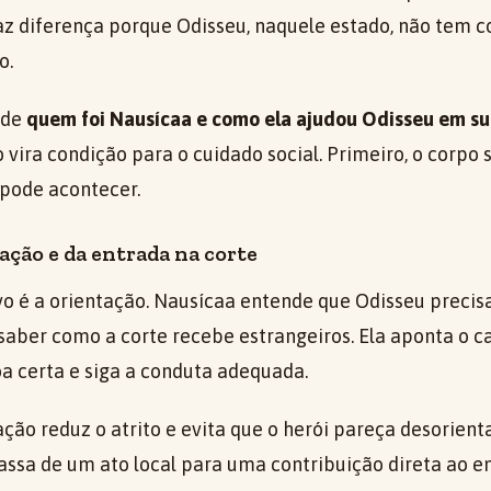
 faz diferença porque Odisseu, naquele estado, não tem 
o.
nde
quem foi Nausícaa e como ela ajudou Odisseu em su
o vira condição para o cuidado social. Primeiro, o corpo 
 pode acontecer.
ação e da entrada na corte
o é a orientação. Nausícaa entende que Odisseu precisa
saber como a corte recebe estrangeiros. Ela aponta o 
oa certa e siga a conduta adequada.
ação reduz o atrito e evita que o herói pareça desorien
passa de um ato local para uma contribuição direta ao e