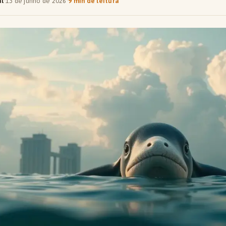
al
·
13 de junho de 2026
·
9 min de leitura