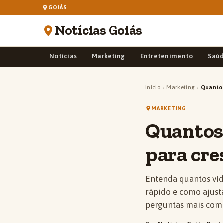
GOIÁS
Notícias Goiás
Notícias
Marketing
Entretenimento
Saú
Início
›
Marketing
›
Quantos
MARKETING
Quantos 
para cre
Entenda quantos víd
rápido e como ajust
perguntas mais com