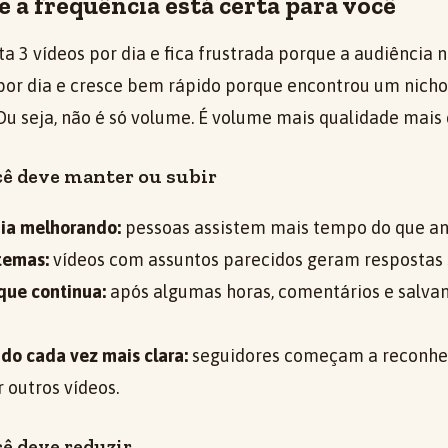
 a frequência está certa para você
a 3 vídeos por dia e fica frustrada porque a audiência
por dia e cresce bem rápido porque encontrou um nic
u seja, não é só volume. É volume mais qualidade mais 
cê deve manter ou subir
ia melhorando:
pessoas assistem mais tempo do que an
temas:
vídeos com assuntos parecidos geram respostas
ue continua:
após algumas horas, comentários e salv
do cada vez mais clara:
seguidores começam a reconhece
r outros vídeos.
cê deve reduzir