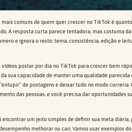
mais comuns de quem quer crescer no TikTok é quantos
tado. A resposta curta parece tentadora, mas costuma d
ero e ignora o resto: tema, consistência, edição e leit
s vídeos postar por dia no TikTok para crescer bem ráp
 da sua capacidade de manter uma qualidade parecida 
 “entupir” de postagens e deixar tudo no modo correria.
mento das pessoas, e você precisa dar oportunidades su
i encontrar um jeito simples de definir sua meta diária
 desempenho melhorar ou cair. Vamos usar exemplos do 