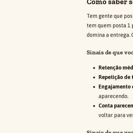
Como saber se
Tem gente que post
tem quem posta 1 
domina a entrega. O
Sinais de que vo
Retenção méd
Repetição de 
Engajamento q
aparecendo.
Conta parecen
voltar para ve
Sinais de que vo