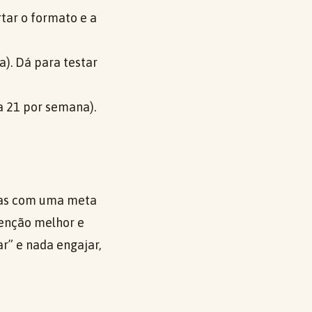
rtar o formato e a
a). Dá para testar
 a 21 por semana).
dias com uma meta
tenção melhor e
r” e nada engajar,