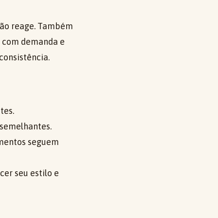
 não reage. Também
ho com demanda e
consistência.
tes.
 semelhantes.
amentos seguem
r seu estilo e