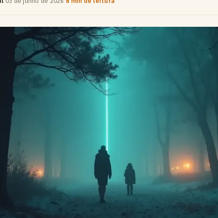
al
·
03 de junho de 2026
·
8 min de leitura