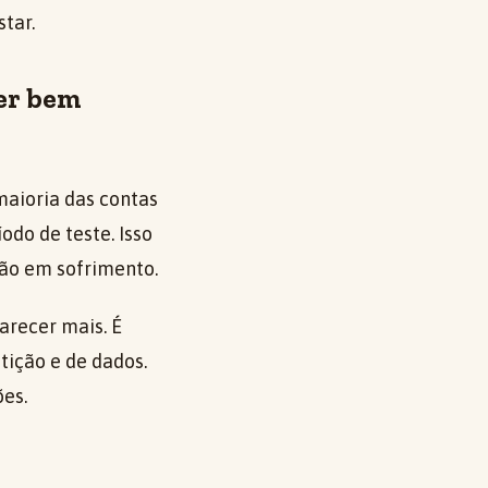
star.
cer bem
maioria das contas
odo de teste. Isso
ção em sofrimento.
arecer mais. É
tição e de dados.
ões.