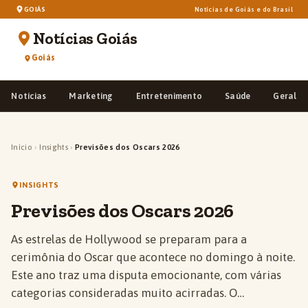
GOIÁS
Notícias de Goiás e do Brasil
Notícias Goiás
Goiás
Notícias
Marketing
Entretenimento
Saúde
Geral
Início
›
Insights
›
Previsões dos Oscars 2026
INSIGHTS
Previsões dos Oscars 2026
As estrelas de Hollywood se preparam para a
cerimônia do Oscar que acontece no domingo à noite.
Este ano traz uma disputa emocionante, com várias
categorias consideradas muito acirradas. O…