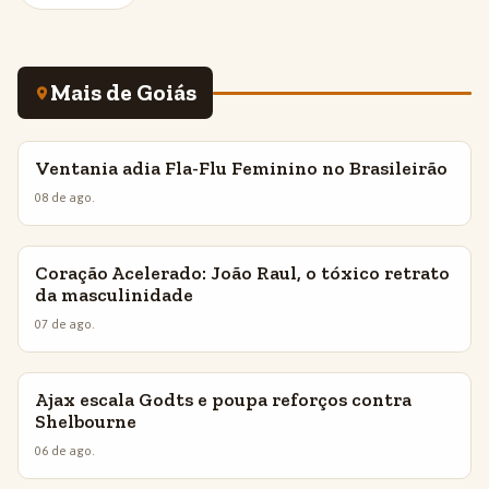
Mais de Goiás
Ventania adia Fla-Flu Feminino no Brasileirão
INSIGHTS
08 de ago.
Coração Acelerado: João Raul, o tóxico retrato
INSIGHTS
da masculinidade
07 de ago.
Ajax escala Godts e poupa reforços contra
INSIGHTS
Shelbourne
06 de ago.