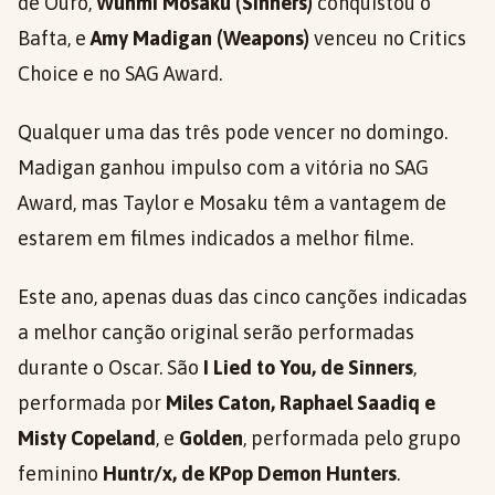
de Ouro,
Wunmi Mosaku (Sinners)
conquistou o
Bafta, e
Amy Madigan (Weapons)
venceu no Critics
Choice e no SAG Award.
Qualquer uma das três pode vencer no domingo.
Madigan ganhou impulso com a vitória no SAG
Award, mas Taylor e Mosaku têm a vantagem de
estarem em filmes indicados a melhor filme.
Este ano, apenas duas das cinco canções indicadas
a melhor canção original serão performadas
durante o Oscar. São
I Lied to You, de Sinners
,
performada por
Miles Caton, Raphael Saadiq e
Misty Copeland
, e
Golden
, performada pelo grupo
feminino
Huntr/x, de KPop Demon Hunters
.