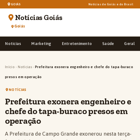
GOIÁS
Notícias de Goiás e do Brasil
Notícias Goiás
Goiás
Notícias
Marketing
Entretenimento
Saúde
Geral
Início
›
Notícias
›
Prefeitura exonera engenheiro e chefe do tapa-buraco
presos em operação
NOTÍCIAS
Prefeitura exonera engenheiro e
chefe do tapa-buraco presos em
operação
A Prefeitura de Campo Grande exonerou nesta terça-