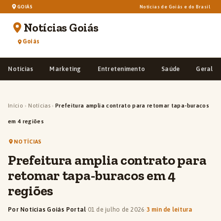
GOIÁS
Notícias de Goiás e do Brasil
Notícias Goiás
Goiás
Notícias
Marketing
Entretenimento
Saúde
Geral
Início
›
Notícias
›
Prefeitura amplia contrato para retomar tapa-buracos
em 4 regiões
NOTÍCIAS
Prefeitura amplia contrato para
retomar tapa-buracos em 4
regiões
Por Notícias Goiás Portal
·
01 de julho de 2026
·
3 min de leitura