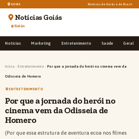
GOIÁS
Notícias de Goiás e do Brasil
Notícias Goiás
Goiás
Notícias
Marketing
Entretenimento
Saúde
Geral
Início
›
Entretenimento
›
Por que a jornada do herói no cinema vem da
Odisseia de Homero
ENTRETENIMENTO
Por que a jornada do herói no
cinema vem da Odisseia de
Homero
(Por que essa estrutura de aventura ecoa nos filmes