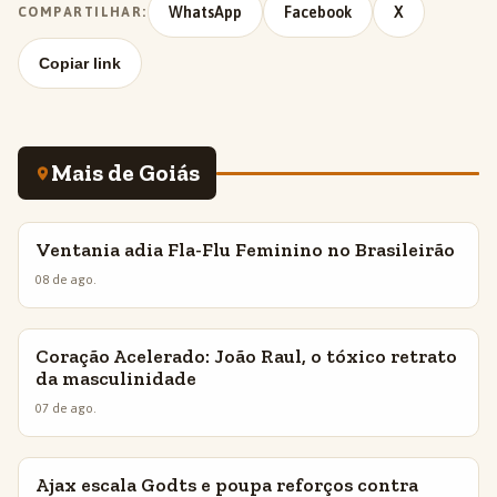
WhatsApp
Facebook
X
COMPARTILHAR:
Copiar link
Mais de Goiás
Ventania adia Fla-Flu Feminino no Brasileirão
INSIGHTS
08 de ago.
Coração Acelerado: João Raul, o tóxico retrato
INSIGHTS
da masculinidade
07 de ago.
Ajax escala Godts e poupa reforços contra
INSIGHTS