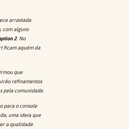
rece arrastada
, com alguns
ption 2
. No
t
ficam aquém da
firmou que
uirão refinamentos
as pela comunidade.
go para o console
ada, uma ideia que
er a qualidade