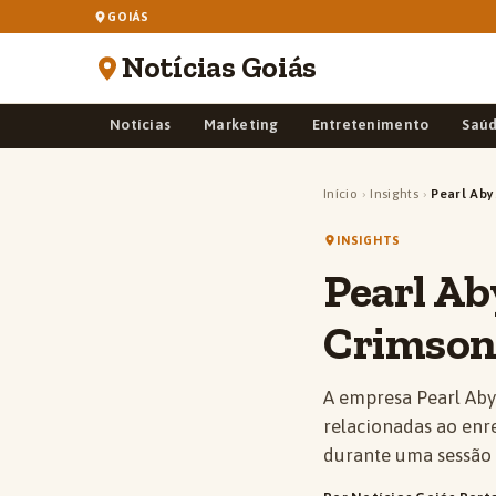
GOIÁS
Notícias Goiás
Notícias
Marketing
Entretenimento
Saú
Início
›
Insights
›
Pearl Aby
INSIGHTS
Pearl Ab
Crimson
A empresa Pearl Abys
relacionadas ao enr
durante uma sessão 