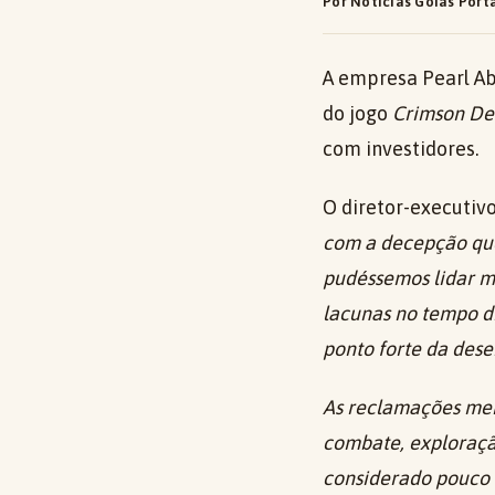
Por Notícias Goiás Port
A empresa Pearl Ab
do jogo
Crimson De
com investidores.
O diretor-executivo
com a decepção que 
pudéssemos lidar m
lacunas no tempo di
ponto forte da des
As reclamações me
combate, exploração
considerado pouco 