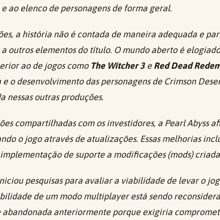
 e ao elenco de personagens de forma geral.
ões, a história não é contada de maneira adequada e pa
 outros elementos do título. O mundo aberto é elogiado
erior ao de jogos como
The Witcher 3
e
Red Dead Redem
va e o desenvolvimento das personagens de
Crimson Deser
a nessas outras produções.
ões compartilhadas com os investidores, a Pearl Abyss a
do o jogo através de atualizações. Essas melhorias incl
a implementação de suporte a modificações (
mods
) criad
iciou pesquisas para avaliar a viabilidade de levar o jo
ibilidade de um modo multiplayer está sendo reconsider
 e abandonada anteriormente porque exigiria compromet