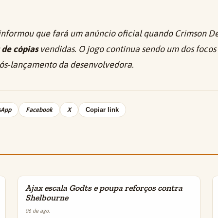
 informou que fará um anúncio oficial quando
Crimson De
 de cópias
vendidas. O jogo continua sendo um dos focos 
pós-lançamento da desenvolvedora.
sApp
Facebook
X
Copiar link
Ajax escala Godts e poupa reforços contra
INSIGHTS
Shelbourne
06 de ago.