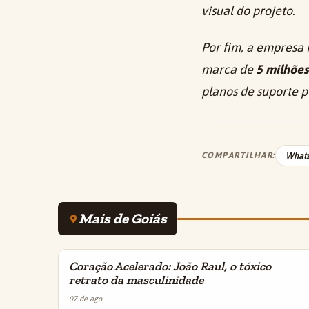
visual do projeto.
Por fim, a empresa
marca de
5 milhões
planos de suporte 
COMPARTILHAR:
What
Mais de Goiás
Coração Acelerado: João Raul, o tóxico
INSIGHTS
retrato da masculinidade
07 de ago.