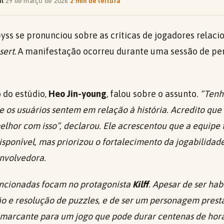
al
·
29 de março de 2026
·
2 min de leitura
yss se pronunciou sobre as críticas de jogadores relac
sert
. A manifestação ocorreu durante uma sessão de pe
 do estúdio,
Heo Jin-young
, falou sobre o assunto.
“Tenh
os usuários sentem em relação à história. Acredito que 
elhor com isso”, declarou. Ele acrescentou que a equipe
sponível, mas priorizou o fortalecimento da jogabilidad
envolvedora.
ncionadas focam no protagonista
Kilff
. Apesar de ser hab
 e resolução de puzzles, e de ser um personagem prestat
marcante para um jogo que pode durar centenas de horas.