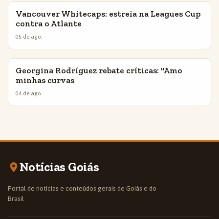
Vancouver Whitecaps: estreia na Leagues Cup
INSIGHTS
contra o Atlante
05 de ago.
Georgina Rodríguez rebate críticas: "Amo
INSIGHTS
minhas curvas
04 de ago.
Notícias Goiás
Portal de notícias e conteúdos gerais de Goiás e do
Brasil