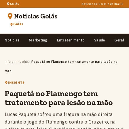
GOIÁS
Notícias de Goiás e do Brasil
Notícias Goiás
Goiás
Notícias
Marketing
Entretenimento
Saúde
Geral
Início
›
Insights
›
Paquetá no Flamengo tem tratamento para lesão na
mão
INSIGHTS
Paquetá no Flamengo tem
tratamento para lesão na mão
Lucas Paquetá sofreu uma fratura na mão direita
durante o jogo do Flamengo contra o Cruzeiro, na