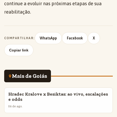
continue a evoluir nas próximas etapas de sua
reabilitação.
WhatsApp
Facebook
X
COMPARTILHAR:
Copiar link
Mais de Goiás
Hradec Kralove x Besiktas: ao vivo, escalações
INSIGHTS
e odds
06 de ago.