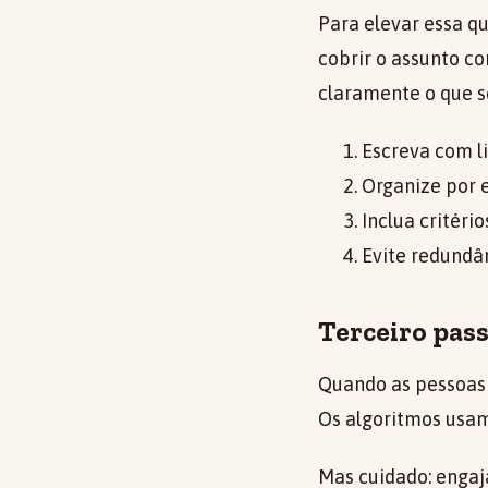
Para elevar essa q
cobrir o assunto co
claramente o que s
Escreva com l
Organize por e
Inclua critéri
Evite redundâ
Terceiro pass
Quando as pessoas 
Os algoritmos usa
Mas cuidado: engaja