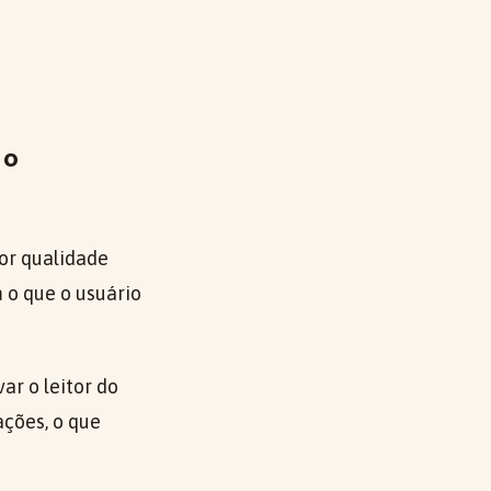
 o
or qualidade
m o que o usuário
ar o leitor do
ações, o que