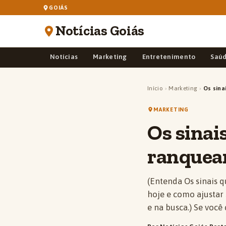
GOIÁS
Notícias Goiás
Notícias
Marketing
Entretenimento
Saú
Início
›
Marketing
›
Os sina
MARKETING
Os sinai
ranquear
(Entenda Os sinais 
hoje e como ajustar
e na busca.) Se você