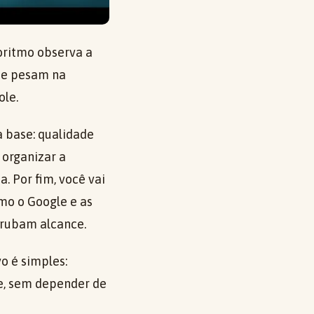
oritmo observa a
que pesam na
ole.
 a base: qualidade
 organizar a
. Por fim, você vai
mo o Google e as
rrubam alcance.
vo é simples:
e, sem depender de