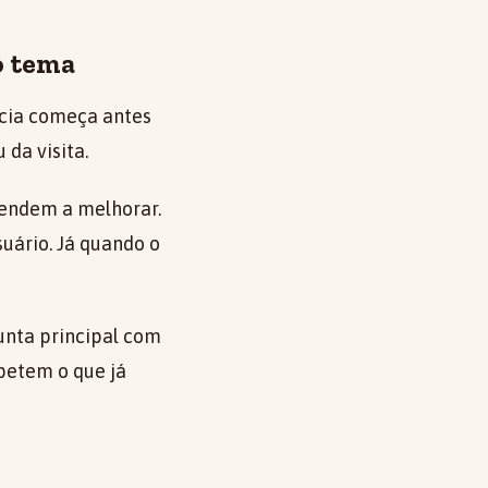
o tema
ância começa antes
 da visita.
 tendem a melhorar.
suário. Já quando o
unta principal com
petem o que já