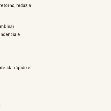
retorno, reduz a
combinar
endência é
entenda rápido e
.