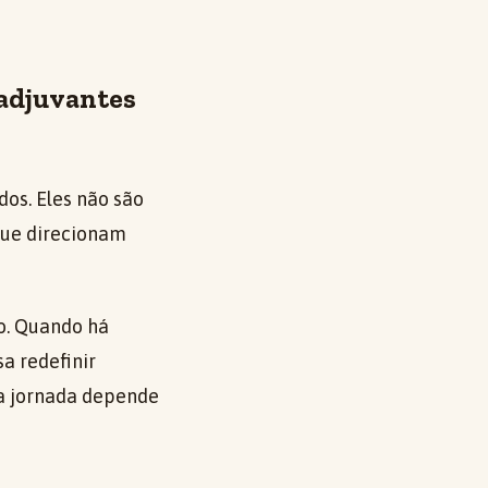
oadjuvantes
os. Eles não são
que direcionam
o. Quando há
a redefinir
 a jornada depende