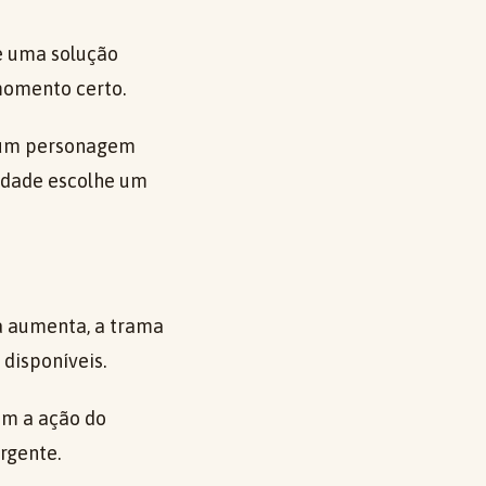
é uma solução
momento certo.
e um personagem
indade escolhe um
a aumenta, a trama
 disponíveis.
em a ação do
rgente.