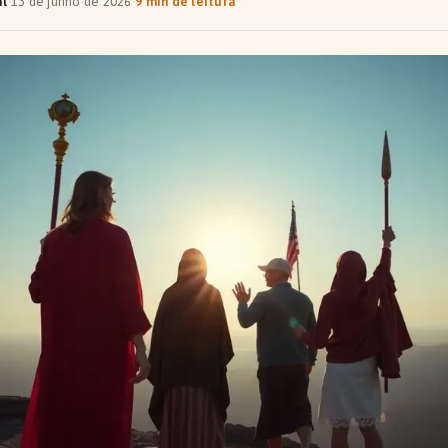
al
·
13 de junho de 2026
·
9 min de leitura