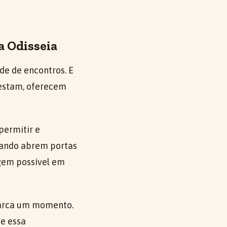
a Odisseia
de de encontros. E
testam, oferecem
permitir e
quando abrem portas
gem possível em
 marca um momento.
e essa