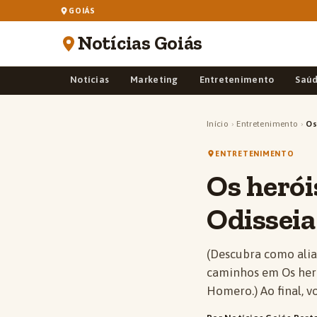
GOIÁS
Notícias Goiás
Notícias
Marketing
Entretenimento
Saú
Início
›
Entretenimento
›
Os
ENTRETENIMENTO
Os herói
Odissei
(Descubra como alia
caminhos em Os her
Homero.) Ao final, v