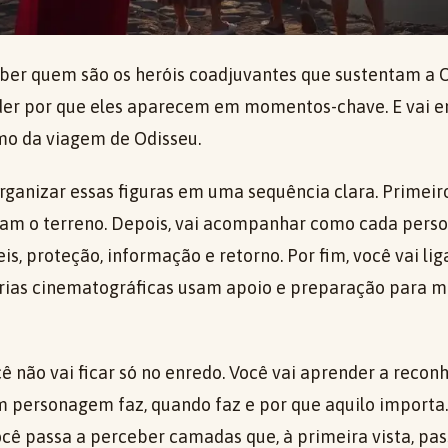
saber quem são os heróis coadjuvantes que sustentam a 
der por que eles aparecem em momentos-chave. E vai e
o da viagem de Odisseu.
ganizar essas figuras em uma sequência clara. Primeiro
ram o terreno. Depois, vai acompanhar como cada pers
eis, proteção, informação e retorno. Por fim, você vai li
órias cinematográficas usam apoio e preparação para m
ê não vai ficar só no enredo. Você vai aprender a recon
m personagem faz, quando faz e por que aquilo importa. 
você passa a perceber camadas que, à primeira vista, p