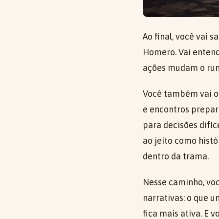
Ao final, você vai 
Homero. Vai enten
ações mudam o rum
Você também vai or
e encontros prepa
para decisões difíc
ao jeito como hist
dentro da trama.
Nesse caminho, voc
narrativas: o que u
fica mais ativa. E 