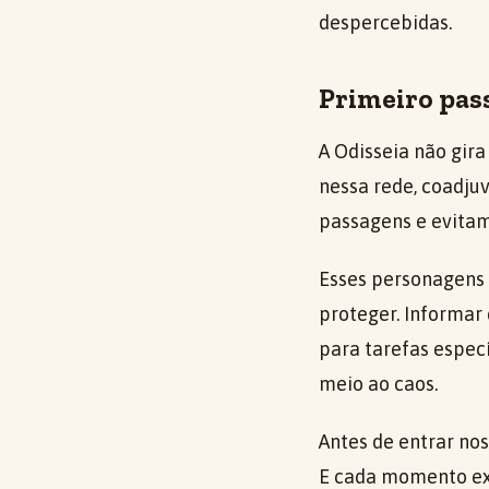
despercebidas.
Primeiro pass
A Odisseia não gir
nessa rede, coadju
passagens e evitam
Esses personagens 
proteger. Informar
para tarefas espec
meio ao caos.
Antes de entrar no
E cada momento ex