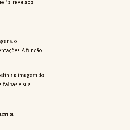
e foi revelado.
gens, o
tentações. A função
definir a imagem do
 falhas e sua
am a