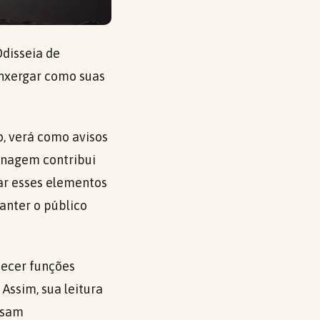
Odisseia de
nxergar como suas
, verá como avisos
onagem contribui
gar esses elementos
anter o público
hecer funções
Assim, sua leitura
assam