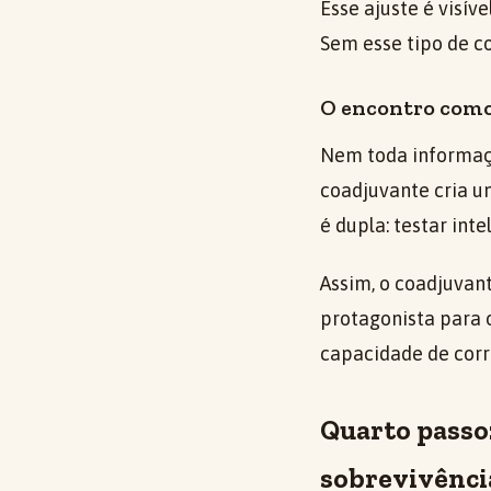
Esse ajuste é visív
Sem esse tipo de co
O encontro como 
Nem toda informaçã
coadjuvante cria um
é dupla: testar inte
Assim, o coadjuvan
protagonista para o
capacidade de corri
Quarto passo
sobrevivênci