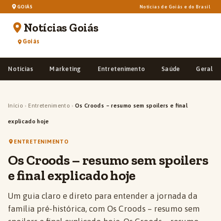
GOIÁS
Notícias de Goiás e do Brasil
Notícias Goiás
Goiás
Notícias
Marketing
Entretenimento
Saúde
Geral
Início
›
Entretenimento
›
Os Croods – resumo sem spoilers e final
explicado hoje
ENTRETENIMENTO
Os Croods – resumo sem spoilers
e final explicado hoje
Um guia claro e direto para entender a jornada da
família pré-histórica, com Os Croods – resumo sem