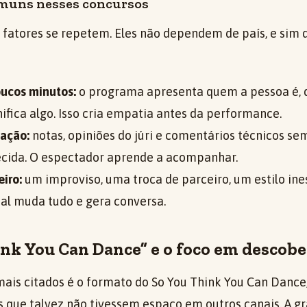
muns nesses concursos
 fatores se repetem. Eles não dependem de país, e si
oucos minutos:
o programa apresenta quem a pessoa é, d
ifica algo. Isso cria empatia antes da performance.
iação:
notas, opiniões do júri e comentários técnicos 
ecida. O espectador aprende a acompanhar.
eiro:
um improviso, uma troca de parceiro, um estilo in
l muda tudo e gera conversa.
ink You Can Dance” e o foco em descobe
is citados é o formato do So You Think You Can Dance
os que talvez não tivessem espaço em outros canais. A 