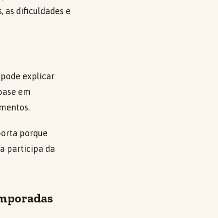
, as dificuldades e
 pode explicar
 base em
imentos.
porta porque
a participa da
temporadas