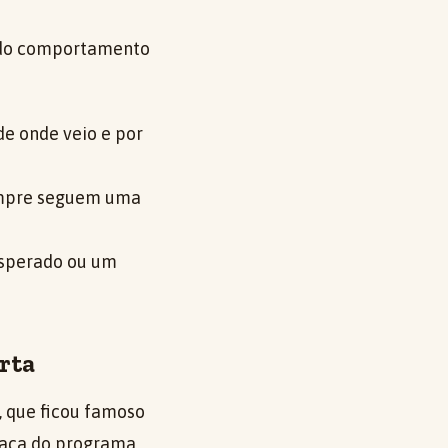
m do comportamento
e onde veio e por
sempre seguem uma
esperado ou um
rta
, que ficou famoso
graça do programa