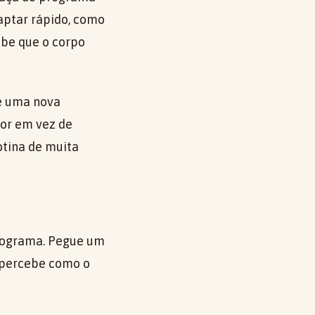
daptar rápido, como
be que o corpo
e uma nova
or em vez de
otina de muita
programa. Pegue um
ê percebe como o