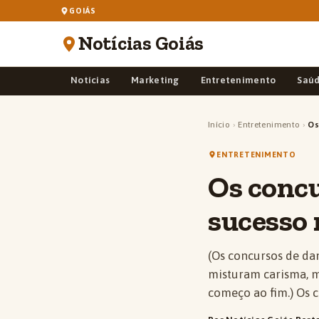
GOIÁS
Notícias Goiás
Notícias
Marketing
Entretenimento
Saú
Início
›
Entretenimento
›
Os
ENTRETENIMENTO
Os concu
sucesso 
(Os concursos de da
misturam carisma, m
começo ao fim.) Os 