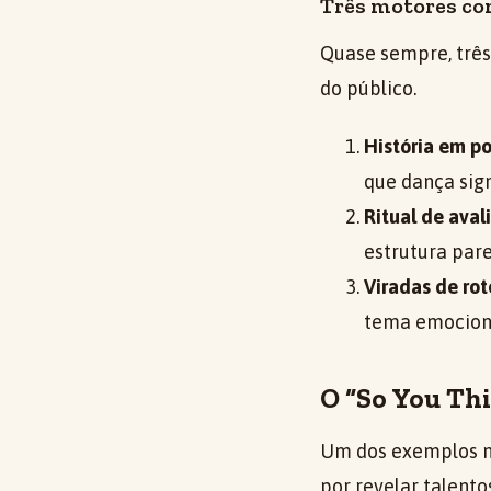
Três motores co
Quase sempre, três
do público.
História em p
que dança sign
Ritual de aval
estrutura par
Viradas de rot
tema emociona
O “So You Th
Um dos exemplos ma
por revelar talent