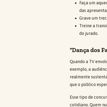
Faça um aquec
das apresenta
Grave um trec
Treine a tran
do jurado.
“Dança dos Fa
Quando a TV envolve
exemplo, a audiênc
realmente sustenta
que o público esper
Esse tipo de concu
cotidiano. Quem nu