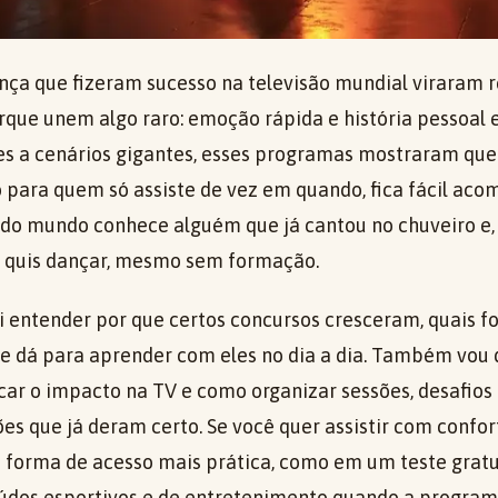
nça que fizeram sucesso na televisão mundial viraram r
que unem algo raro: emoção rápida e história pessoal
s a cenários gigantes, esses programas mostraram qu
o para quem só assiste de vez em quando, fica fácil aco
do mundo conhece alguém que já cantou no chuveiro e
quis dançar, mesmo sem formação.
ai entender por que certos concursos cresceram, quais 
e dá para aprender com eles no dia a dia. Também vou 
car o impacto na TV e como organizar sessões, desafios
s que já deram certo. Se você quer assistir com confor
 forma de acesso mais prática, como em um teste gratu
dos esportivos e de entretenimento quando a programa