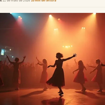
al
·
11 de maio de 2026
·
10 min de leitura