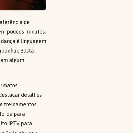
eferência de
 em poucos minutos.
e dança é linguagem
mpanhar. Basta
, em algum
formatos
destacar detalhes
 e treinamentos
to, dá para
ito IPTV para
ção tradicional