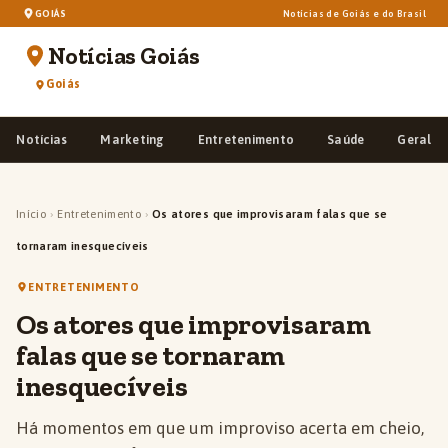
GOIÁS
Notícias de Goiás e do Brasil
Notícias Goiás
Goiás
Notícias
Marketing
Entretenimento
Saúde
Geral
Início
›
Entretenimento
›
Os atores que improvisaram falas que se
tornaram inesquecíveis
ENTRETENIMENTO
Os atores que improvisaram
falas que se tornaram
inesquecíveis
Há momentos em que um improviso acerta em cheio,