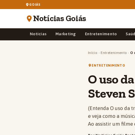
GOIÁS
Notícias Goiás
Notícias
Marketing
Entretenimento
Saú
Início
›
Entretenimento
›
O 
ENTRETENIMENTO
O uso da
Steven S
(Entenda O uso da tr
e veja como a músic
Ao assistir um filme