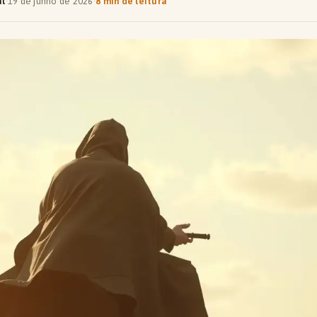
al
·
19 de junho de 2026
·
8 min de leitura