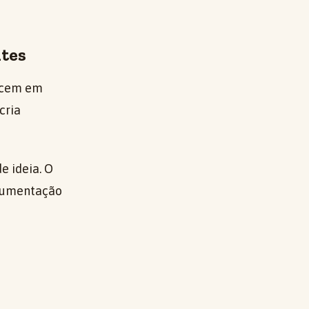
ntes
recem em
cria
 ideia. O
trumentação