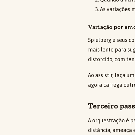
As variações 
Variação por em
Spielberg e seus 
mais lento para sug
distorcido, com te
Ao assistir, faça u
agora carrega outr
Terceiro pass
A orquestração é p
distância, ameaça 