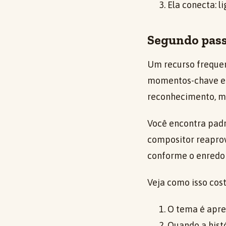
Ela conecta: l
Segundo pass
Um recurso frequen
momentos-chave e e
reconhecimento, me
Você encontra padr
compositor reaprov
conforme o enredo
Veja como isso cos
O tema é apre
Quando a hist