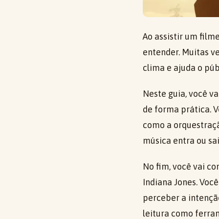
Ao assistir um fil
entender. Muitas ve
clima e ajuda o pú
Neste guia, você va
de forma prática. 
como a orquestraçã
música entra ou sai
No fim, você vai co
Indiana Jones. Voc
perceber a intençã
leitura como ferra