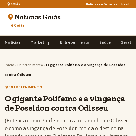
GOIÁS
Notícias de Goiás e do Brasil
Notícias Goiás
Goiás
Notícias
Marketing
Entretenimento
Saúde
Geral
Início
›
Entretenimento
›
O gigante Polifemo e a vingança de Poseidon
contra Odisseu
ENTRETENIMENTO
O gigante Polifemo e a vingança
de Poseidon contra Odisseu
(Entenda como Polifemo cruza o caminho de Odisseu
e como a vingança de Poseidon molda o destino na