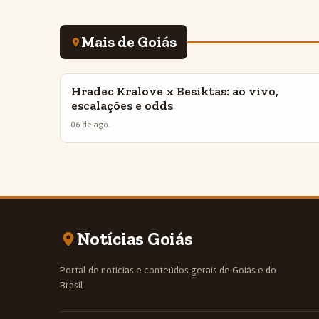
Mais de Goiás
Hradec Kralove x Besiktas: ao vivo,
INSIGHTS
escalações e odds
06 de ago.
Notícias Goiás
Portal de notícias e conteúdos gerais de Goiás e do
Brasil