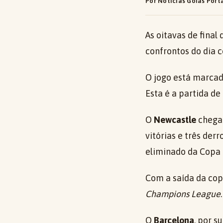
Por Notícias Goiás Port
As oitavas de fina
confrontos do dia 
O jogo está marca
Esta é a partida de 
O
Newcastle
chega 
vitórias e três der
eliminado da Copa 
Com a saída da cop
Champions League
.
O
Barcelona
, por s