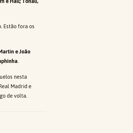
n e Hall; Tonali,
 Estão fora os
 Martín e João
aphinha
.
duelos nesta
Real Madrid e
o de volta.