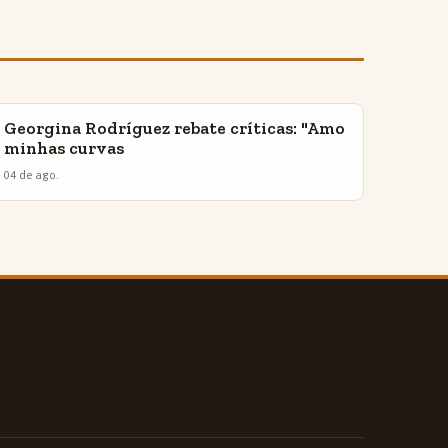
Georgina Rodríguez rebate críticas: "Amo
INSIGHTS
minhas curvas
04 de ago.