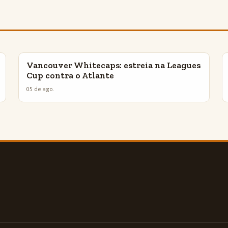
Vancouver Whitecaps: estreia na Leagues
INSIGHTS
Cup contra o Atlante
05 de ago.