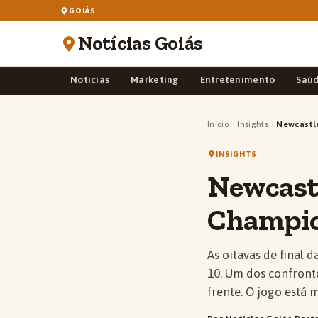
GOIÁS
Notícias Goiás
Notícias
Marketing
Entretenimento
Saú
Início
›
Insights
›
Newcastle
INSIGHTS
Newcastl
Champi
As oitavas de final 
10. Um dos confront
frente. O jogo está