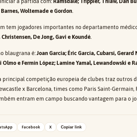
niciar a partida com:
Ramsdale; Trippier, Thiaw, Dan Bur
k; Barnes, Woltemade e Gordon
.
 tem jogadores importantes no departamento médico.
 Christensen, De Jong, Gavi e Koundé
.
o blaugrana é:
Joan García; Éric García, Cubarsí, Gerard
ni Olmo e Fermín López; Lamine Yamal, Lewandowski e R
a principal competição europeia de clubes traz outros 
wcastle x Barcelona, times como Paris Saint-Germain, 
ambém entram em campo buscando vantagem para o jog
atsApp
Facebook
X
Copiar link