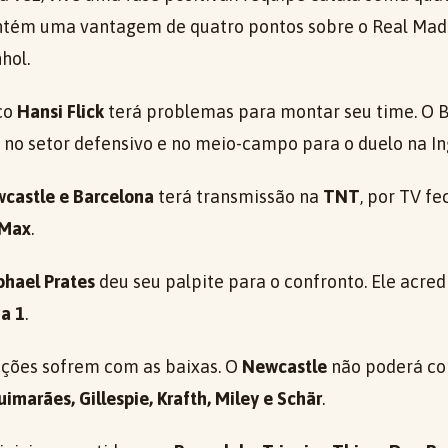
tém uma vantagem de quatro pontos sobre o Real Madr
hol.
ico
Hansi Flick
terá problemas para montar seu time. O 
 no setor defensivo e no meio-campo para o duelo na In
castle e Barcelona
terá transmissão na
TNT
, por TV fe
Max
.
hael Prates
deu seu palpite para o confronto. Ele acred
 a 1
.
ações sofrem com as baixas. O
Newcastle
não poderá co
imarães, Gillespie, Krafth, Miley e Schär
.