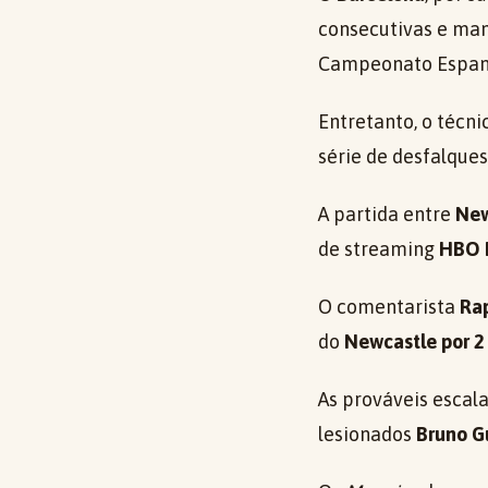
consecutivas e man
Campeonato Espan
Entretanto, o técn
série de desfalques
A partida entre
New
de streaming
HBO 
O comentarista
Rap
do
Newcastle por 2
As prováveis escal
lesionados
Bruno Gu