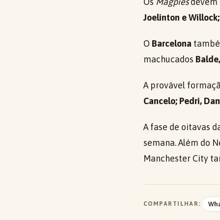
Os
Magpies
devem i
Joelinton e Willoc
O
Barcelona
também
machucados
Balde,
A provável formaçã
Cancelo; Pedri, Da
A fase de oitavas d
semana. Além do Ne
Manchester City t
COMPARTILHAR:
Wh