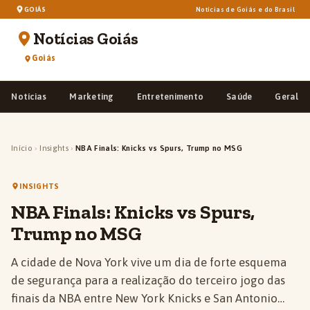
GOIÁS
Notícias de Goiás e do Brasil
Notícias Goiás
Goiás
Notícias
Marketing
Entretenimento
Saúde
Geral
Início
›
Insights
›
NBA Finals: Knicks vs Spurs, Trump no MSG
INSIGHTS
NBA Finals: Knicks vs Spurs,
Trump no MSG
A cidade de Nova York vive um dia de forte esquema
de segurança para a realização do terceiro jogo das
finais da NBA entre New York Knicks e San Antonio…