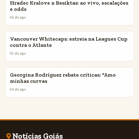
Hradec Kralove x Besiktas: ao vivo, escalações
INSIGHTS
e odds
06 de ago.
Vancouver Whitecaps: estreia na Leagues Cup
INSIGHTS
contra o Atlante
05 de ago.
Georgina Rodríguez rebate críticas: "Amo
INSIGHTS
minhas curvas
04 de ago.
Notícias Goiás