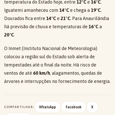
temperatura do Estado hoje, entre
12°C
e
16°C
.
Iguatemi amanheceu com
14°C
e chega a
19°C
.
Dourados fica entre
14°C
e
21°C
. Para Anaurilândia
há previsão de chuva e temperaturas de
16°C
a
20°C
.
O Inmet (Instituto Nacional de Meteorologia)
colocou a região sul do Estado sob alerta de
tempestades até o final da noite. Há risco de
ventos de até
60 km/h
, alagamentos, quedas de
árvores e interrupções no fornecimento de energia.
WhatsApp
Facebook
X
COMPARTILHAR: