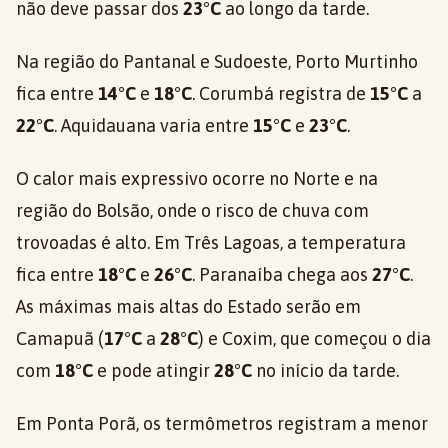
não deve passar dos
23°C
ao longo da tarde.
Na região do Pantanal e Sudoeste, Porto Murtinho
fica entre
14°C
e
18°C
. Corumbá registra de
15°C
a
22°C
. Aquidauana varia entre
15°C
e
23°C
.
O calor mais expressivo ocorre no Norte e na
região do Bolsão, onde o risco de chuva com
trovoadas é alto. Em Três Lagoas, a temperatura
fica entre
18°C
e
26°C
. Paranaíba chega aos
27°C
.
As máximas mais altas do Estado serão em
Camapuã (
17°C
a
28°C
) e Coxim, que começou o dia
com
18°C
e pode atingir
28°C
no início da tarde.
Em Ponta Porã, os termômetros registram a menor