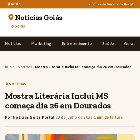
GOIÁS
Notícias de Goiás e do Brasil
Notícias Goiás
Goiás
Notícias
Marketing
Entretenimento
Saúde
Geral
Início
›
Notícias
›
Mostra Literária Inclui MS começa dia 26 em Dourados
NOTÍCIAS
Mostra Literária Inclui MS
começa dia 26 em Dourados
Por Notícias Goiás Portal
·
23 de junho de 2026
·
1 min de leitura