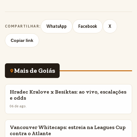
WhatsApp
Facebook
X
COMPARTILHAR:
Copiar link
Mais de Goiás
Hradec Kralove x Besiktas: ao vivo, escalações
INSIGHTS
e odds
06 de ago.
Vancouver Whitecaps: estreia na Leagues Cup
INSIGHTS
contra o Atlante