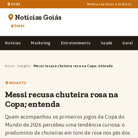
GOIÁS
Notícias de Goiás e do Brasil
Notícias Goiás
Goiás
Notícias
Marketing
Entretenimento
Saúde
Geral
Início
›
Insights
›
Messi recusa chuteira rosa na Copa; entenda
INSIGHTS
Messi recusa chuteira rosa na
Copa; entenda
Quem acompanhou os primeiros jogos da Copa do
Mundo de 2026 percebeu uma tendência curiosa: o
predomínio de chuteiras em tons de rosa nos pés dos