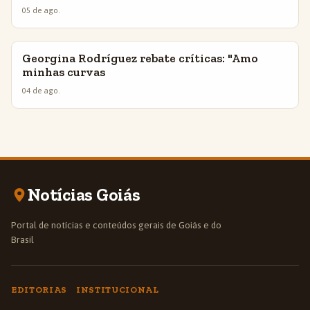
05 de ago.
Georgina Rodríguez rebate críticas: "Amo
INSIGHTS
minhas curvas
04 de ago.
Notícias Goiás
Portal de notícias e conteúdos gerais de Goiás e do
Brasil
EDITORIAS
INSTITUCIONAL