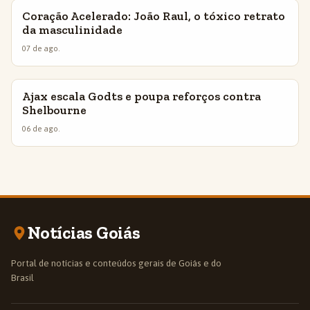
Coração Acelerado: João Raul, o tóxico retrato
INSIGHTS
da masculinidade
07 de ago.
Ajax escala Godts e poupa reforços contra
INSIGHTS
Shelbourne
06 de ago.
Notícias Goiás
Portal de notícias e conteúdos gerais de Goiás e do
Brasil