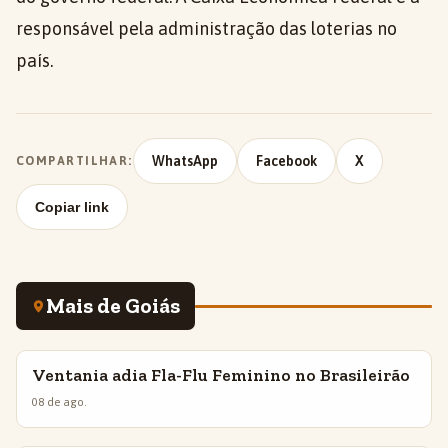
responsável pela administração das loterias no
país.
WhatsApp
Facebook
X
COMPARTILHAR:
Copiar link
Mais de Goiás
Ventania adia Fla-Flu Feminino no Brasileirão
INSIGHTS
08 de ago.