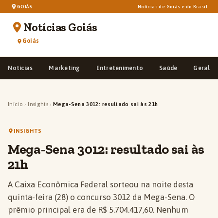
GOIÁS
Notícias de Goiás e do Brasil
Notícias Goiás
Goiás
Notícias
Marketing
Entretenimento
Saúde
Geral
Início
›
Insights
›
Mega-Sena 3012: resultado sai às 21h
INSIGHTS
Mega-Sena 3012: resultado sai às
21h
A Caixa Econômica Federal sorteou na noite desta
quinta-feira (28) o concurso 3012 da Mega-Sena. O
prêmio principal era de R$ 5.704.417,60. Nenhum