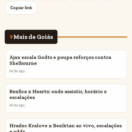
Copiar link
Mais de Goiás
Ajax escala Godts e poupa reforços contra
INSIGHTS
Shelbourne
06 de ago.
Benfica x Hearts: onde assistir, horário e
INSIGHTS
escalações
06 de ago.
Hradec Kralove x Besiktas: ao vivo, escalações
INSIGHTS
e odds