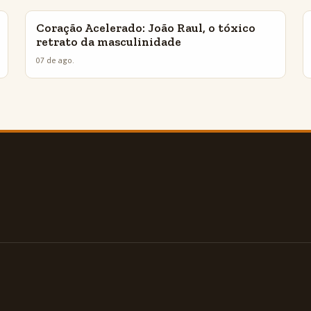
Coração Acelerado: João Raul, o tóxico
INSIGHTS
retrato da masculinidade
07 de ago.