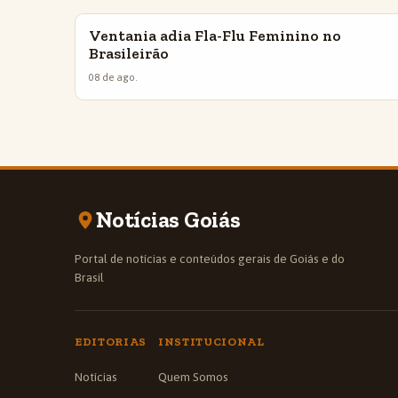
Ventania adia Fla-Flu Feminino no
INSIGHTS
Brasileirão
08 de ago.
Notícias Goiás
Portal de notícias e conteúdos gerais de Goiás e do
Brasil
EDITORIAS
INSTITUCIONAL
Notícias
Quem Somos