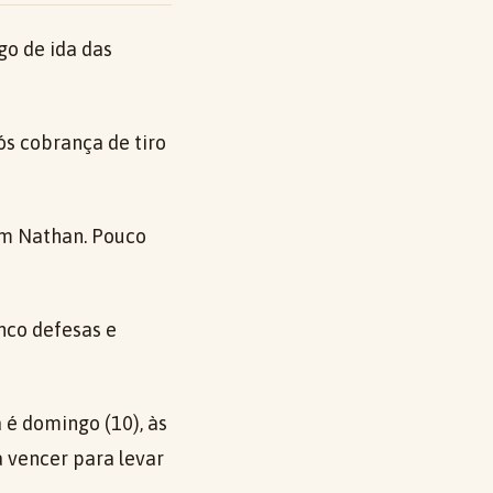
ogo de ida das
ós cobrança de tiro
om Nathan. Pouco
inco defesas e
 é domingo (10), às
a vencer para levar