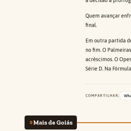
a decisão à prorro
Quem avançar enfre
final.
Em outra partida d
no fim. O Palmeira
acréscimos. O Operá
Série D. Na Fórmula
COMPARTILHAR:
Wh
Mais de Goiás