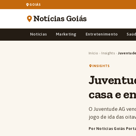
GOIÁS
Notícias Goiás
Notícias
Marketing
Entretenimento
Saú
Início
›
Insights
›
Juventude
INSIGHTS
Juventud
casa e 
O Juventude AG vence
jogo de ida das oitav
Por Notícias Goiás Port