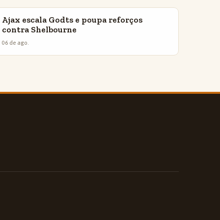
Ajax escala Godts e poupa reforços
INSIGHTS
contra Shelbourne
06 de ago.