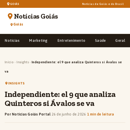
GOIÁS
Notícias de Goiás e do Brasil
Notícias Goiás
Goiás
Notícias
Marketing
Entretenimento
Saúde
Geral
Início
›
Insights
›
Independiente: el 9 que analiza Quinteros si Ávalos se
va
INSIGHTS
Independiente: el 9 que analiza
Quinteros si Ávalos se va
Por Notícias Goiás Portal
·
26 de junho de 2026
·
1 min de leitura