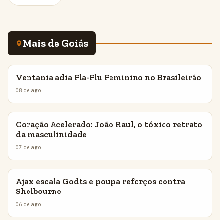
Mais de Goiás
Ventania adia Fla-Flu Feminino no Brasileirão
INSIGHTS
08 de ago.
Coração Acelerado: João Raul, o tóxico retrato
INSIGHTS
da masculinidade
07 de ago.
Ajax escala Godts e poupa reforços contra
INSIGHTS
Shelbourne
06 de ago.