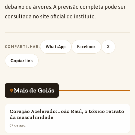
debaixo de árvores. A previsão completa pode ser
consultada no site oficial do instituto.
WhatsApp
Facebook
X
COMPARTILHAR:
Copiar link
Mais de Goiás
Coração Acelerado: João Raul, o tóxico retrato
INSIGHTS
da masculinidade
07 de ago.