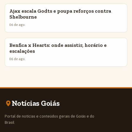
Ajax escala Godts e poupa reforços contra
INSIGHTS
Shelbourne
06 de ago.
Benfica x Hearts: onde assistir, horário e
INSIGHTS
escalações
06 de ago.
Notícias Goiás
Portal de notícias e conteúdos gerais de Goiás e do
Brasil