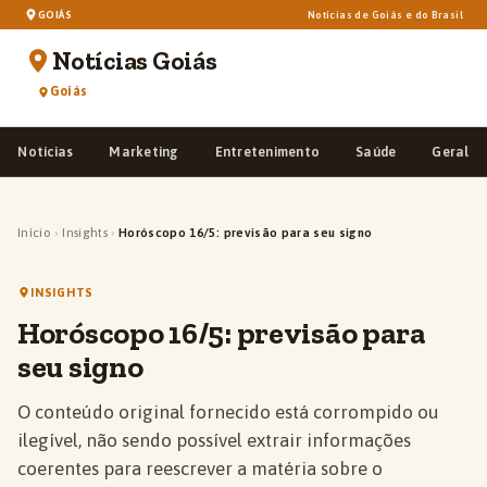
GOIÁS
Notícias de Goiás e do Brasil
Notícias Goiás
Goiás
Notícias
Marketing
Entretenimento
Saúde
Geral
Início
›
Insights
›
Horóscopo 16/5: previsão para seu signo
INSIGHTS
Horóscopo 16/5: previsão para
seu signo
O conteúdo original fornecido está corrompido ou
ilegível, não sendo possível extrair informações
coerentes para reescrever a matéria sobre o