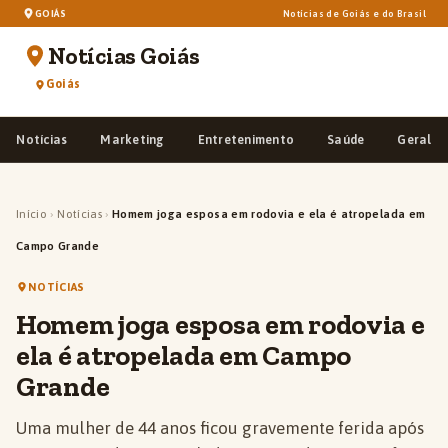
GOIÁS
Notícias de Goiás e do Brasil
Notícias Goiás
Goiás
Notícias
Marketing
Entretenimento
Saúde
Geral
Início
›
Notícias
›
Homem joga esposa em rodovia e ela é atropelada em
Campo Grande
NOTÍCIAS
Homem joga esposa em rodovia e
ela é atropelada em Campo
Grande
Uma mulher de 44 anos ficou gravemente ferida após