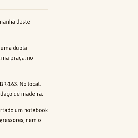
 manhã deste
r uma dupla
uma praça, no
BR-163. No local,
edaço de madeira.
furtado um notebook
agressores, nem o