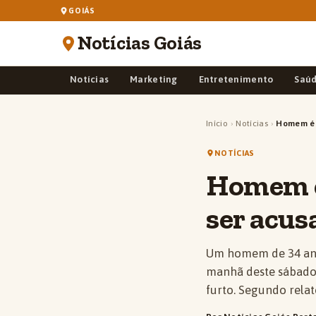
GOIÁS
Notícias Goiás
Notícias
Marketing
Entretenimento
Saú
Início
›
Notícias
›
Homem é 
NOTÍCIAS
Homem é
ser acu
Um homem de 34 anos
manhã deste sábado 
furto. Segundo relat