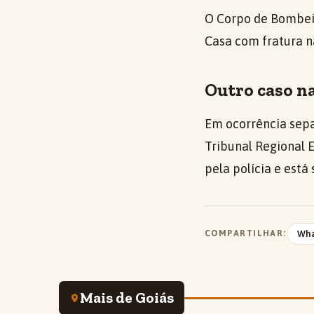
O Corpo de Bombeir
Casa com fratura na
Outro caso n
Em ocorrência sepa
Tribunal Regional 
pela polícia e está
COMPARTILHAR:
Wh
Mais de Goiás