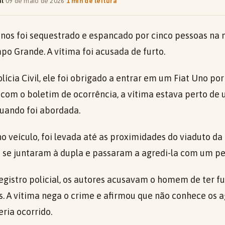
al
·
09 de maio de 2026
·
1 min de leitura
os foi sequestrado e espancado por cinco pessoas na
po Grande. A vítima foi acusada de furto.
lícia Civil, ele foi obrigado a entrar em um Fiat Uno po
com o boletim de ocorrência, a vítima estava perto de 
quando foi abordada.
o veículo, foi levada até as proximidades do viaduto da 
s se juntaram à dupla e passaram a agredi-la com um p
egistro policial, os autores acusavam o homem de ter 
s. A vítima nega o crime e afirmou que não conhece os 
eria ocorrido.