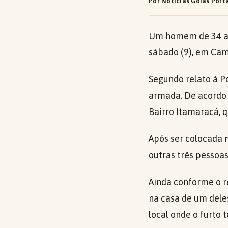
Por Notícias Goiás Port
Um homem de 34 an
sábado (9), em Cam
Segundo relato à Po
armada. De acordo 
Bairro Itamaracá, 
Após ser colocada n
outras três pessoa
Ainda conforme o r
na casa de um dele
local onde o furto t