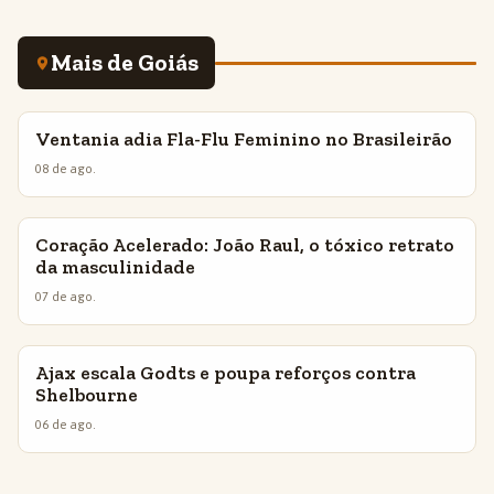
Mais de Goiás
Ventania adia Fla-Flu Feminino no Brasileirão
INSIGHTS
08 de ago.
Coração Acelerado: João Raul, o tóxico retrato
INSIGHTS
da masculinidade
07 de ago.
Ajax escala Godts e poupa reforços contra
INSIGHTS
Shelbourne
06 de ago.