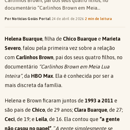
Carlinhos Brown, pai dos seus quatro filhos, no
documentário “Carlinhos Brown em Meia…
Por Notícias Goiás Portal
·
24 de abril de 2026
·
2 min de leitura
Helena Buarque
, filha de
Chico Buarque
e
Marieta
Severo
, falou pela primeira vez sobre a relação
com
Carlinhos Brown
, pai dos seus quatro filhos, no
documentário
“Carlinhos Brown em Meia Lua
Inteira”
, da
HBO Max
. Ela é conhecida por ser a
mais discreta da família.
Helena e Brown ficaram juntos de
1993 a 2011
e
são pais de
Chico
, de 29 anos;
Clara Buarque
, de 27;
Ceci
, de 19; e
Leila
, de 16. Ela contou que
“a gente
não casou no papel”
. “
A gente simplesmente se