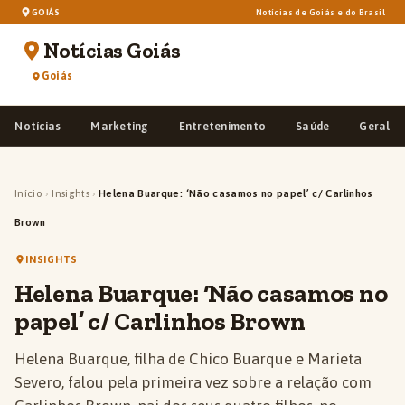
GOIÁS
Notícias de Goiás e do Brasil
Notícias Goiás
Goiás
Notícias
Marketing
Entretenimento
Saúde
Geral
Início
›
Insights
›
Helena Buarque: ‘Não casamos no papel’ c/ Carlinhos
Brown
INSIGHTS
Helena Buarque: ‘Não casamos no
papel’ c/ Carlinhos Brown
Helena Buarque, filha de Chico Buarque e Marieta
Severo, falou pela primeira vez sobre a relação com