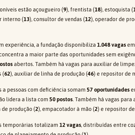
oníveis estão açougueiro (
9
), frentista (
18
), estoquista (
r interno (
13
), consultor de vendas (
12
), operador de pr
m experiência, a fundação disponibiliza
1.048 vagas
em 
concentra a maior parte das oportunidades sem exigênc
ostos
abertos. Também há vagas para auxiliar de limpe
 (
62
), auxiliar de linha de produção (
46
) e repositor de 
as a pessoas com deficiência somam
57 oportunidades
em
ão lidera a lista com
50 postos
. Também há vagas para a
ha de produção (
2
), empacotador à mão (
2
) e repositor d
s temporárias totalizam
12 vagas
, distribuídas entre co
nico de planejamento de produção (
1
).