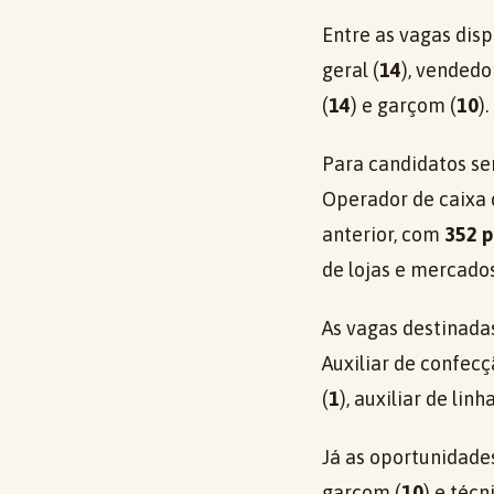
Entre as vagas disp
geral (
14
), vendedo
(
14
) e garçom (
10
).
Para candidatos se
Operador de caixa 
anterior, com
352 p
de lojas e mercados
As vagas destinad
Auxiliar de confecç
(
1
), auxiliar de lin
Já as oportunidade
garçom (
10
) e téc