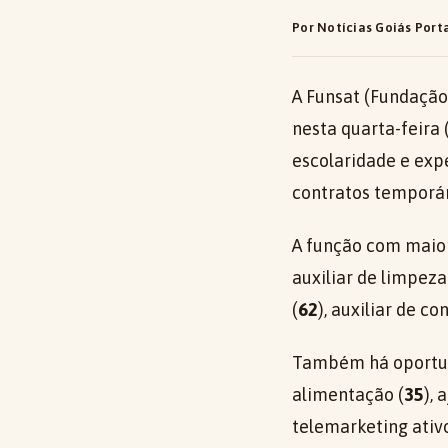
Por Notícias Goiás Port
A Funsat (Fundação
nesta quarta-feira
escolaridade e exp
contratos temporár
A função com maior
auxiliar de limpeza
(
62
), auxiliar de co
Também há oportun
alimentação (
35
),
telemarketing ativo