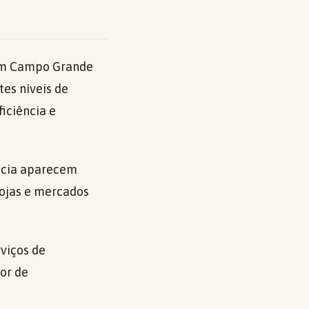
m Campo Grande
es níveis de
iciência e
ncia aparecem
lojas e mercados
rviços de
dor de