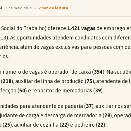
al
·
13 de maio de 2026
·
2 min de leitura
 Social do Trabalho) oferece
1.421 vagas
de emprego e
 (13). As oportunidades atendem candidatos com diferent
eriência, além de vagas exclusivas para pessoas com def
ios.
 número de vagas é operador de caixa (
354
). Na sequê
 (
218
), auxiliar de linha de produção (
75
), atendente de 
nfecção (
50
) e repositor de mercadorias (
39
).
idades para atendente de padaria (
37
), auxiliar nos se
 ajudante de carga e descarga de mercadoria (
29
), opera
 (
25
), auxiliar de cozinha (
22
) e pedreiro (
22
).