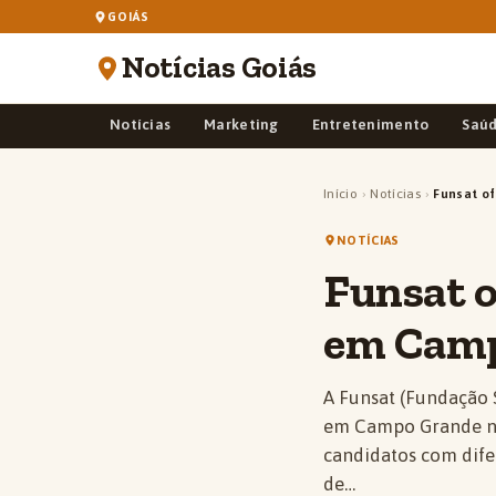
GOIÁS
Notícias Goiás
Notícias
Marketing
Entretenimento
Saú
Início
›
Notícias
›
Funsat o
NOTÍCIAS
Funsat o
em Cam
A Funsat (Fundação 
em Campo Grande nes
candidatos com difer
de…