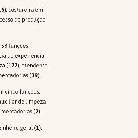
16
), costureira em
ocesso de produção
58 funções.
ia de experiência
za (
177
), atendente
mercadorias (
39
).
 cinco funções.
uxiliar de limpeza
e mercadorias (
2
).
zinheiro geral (
1
),