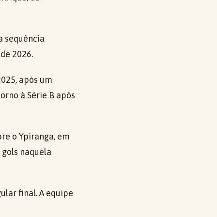
a sequência
 de 2026.
2025, após um
torno à Série B após
bre o Ypiranga, em
 gols naquela
ar final. A equipe