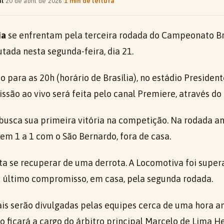
al
·
20 de abril de 2026
·
1 min de leitura
ia
se enfrentam pela terceira rodada do Campeonato Bras
utada nesta segunda-feira, dia 21.
 para as 20h (horário de Brasília), no estádio Presiden
issão ao vivo será feita pelo canal Premiere, através do
busca sua primeira vitória na competição. Na rodada an
m 1 a 1 com o São Bernardo, fora de casa.
nta se recuperar de uma derrota. A Locomotiva foi supe
u último compromisso, em casa, pela segunda rodada.
ais serão divulgadas pelas equipes cerca de uma hora ant
 ficará a cargo do árbitro principal Marcelo de Lima H