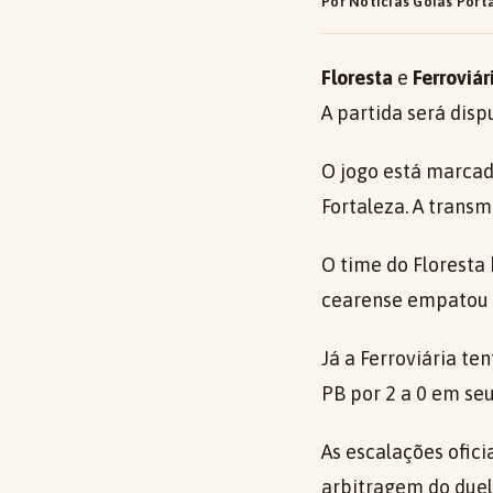
Por Notícias Goiás Port
Floresta
e
Ferroviár
A partida será disp
O jogo está marcado
Fortaleza. A transm
O time do Floresta 
cearense empatou e
Já a Ferroviária te
PB por 2 a 0 em se
As escalações ofici
arbitragem do duelo