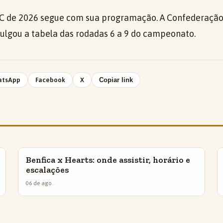
e C de 2026 segue com sua programação. A Confederação 
vulgou a tabela das rodadas 6 a 9 do campeonato.
atsApp
Facebook
X
Copiar link
Benfica x Hearts: onde assistir, horário e
INSIGHTS
escalações
06 de ago.