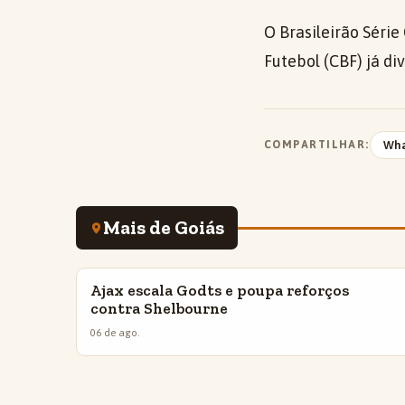
O Brasileirão Séri
Futebol (CBF) já di
COMPARTILHAR:
Wh
Mais de Goiás
Ajax escala Godts e poupa reforços
INSIGHTS
contra Shelbourne
06 de ago.