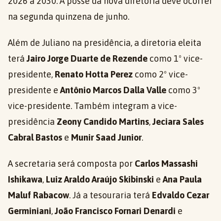
2026 a 2030. A posse da nova diretoria deve ocorrer
na segunda quinzena de junho.
Além de Juliano na presidência, a diretoria eleita
terá
Jairo Jorge Duarte de Rezende
como 1º vice-
presidente,
Renato Hotta Perez
como 2º vice-
presidente e
Antônio Marcos Dalla Valle
como 3º
vice-presidente. Também integram a vice-
presidência
Zeony Candido Martins
,
Jeciara Sales
Cabral Bastos
e
Munir Saad Junior
.
A secretaria será composta por
Carlos Massashi
Ishikawa
,
Luiz Araldo Araújo Skibinski
e
Ana Paula
Maluf Rabacow
. Já a tesouraria terá
Edvaldo Cezar
Germiniani
,
João Francisco Fornari Denardi
e