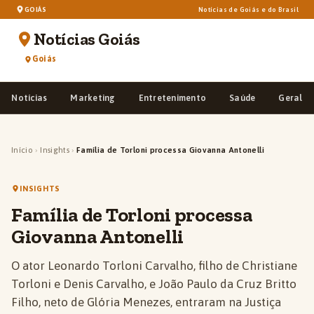
GOIÁS
Notícias de Goiás e do Brasil
Notícias Goiás
Goiás
Notícias
Marketing
Entretenimento
Saúde
Geral
Início
›
Insights
›
Família de Torloni processa Giovanna Antonelli
INSIGHTS
Família de Torloni processa
Giovanna Antonelli
O ator Leonardo Torloni Carvalho, filho de Christiane
Torloni e Denis Carvalho, e João Paulo da Cruz Britto
Filho, neto de Glória Menezes, entraram na Justiça