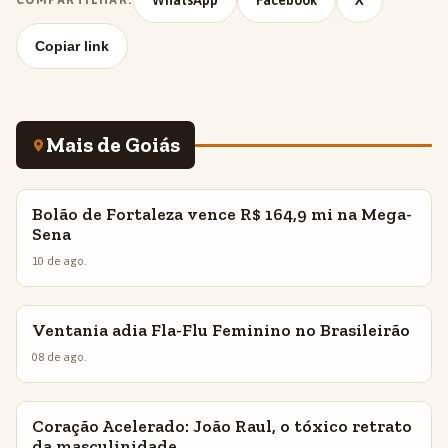
WhatsApp
Facebook
X
Copiar link
Mais de Goiás
Bolão de Fortaleza vence R$ 164,9 mi na Mega-
INSIGHTS
Sena
10 de ago.
Ventania adia Fla-Flu Feminino no Brasileirão
INSIGHTS
08 de ago.
Coração Acelerado: João Raul, o tóxico retrato
INSIGHTS
da masculinidade