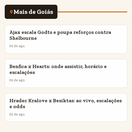
Mais de Goiás
Ajax escala Godts e poupa reforços contra
INSIGHTS
Shelbourne
06 de ago.
Benfica x Hearts: onde assistir, horário e
INSIGHTS
escalações
06 de ago.
Hradec Kralove x Besiktas: ao vivo, escalações
INSIGHTS
e odds
06 de ago.