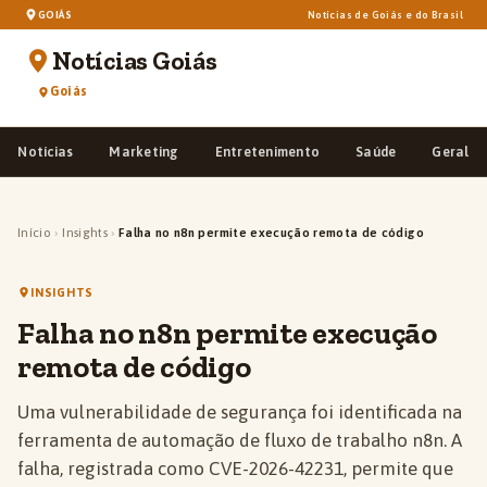
GOIÁS
Notícias de Goiás e do Brasil
Notícias Goiás
Goiás
Notícias
Marketing
Entretenimento
Saúde
Geral
Início
›
Insights
›
Falha no n8n permite execução remota de código
INSIGHTS
Falha no n8n permite execução
remota de código
Uma vulnerabilidade de segurança foi identificada na
ferramenta de automação de fluxo de trabalho n8n. A
falha, registrada como CVE-2026-42231, permite que