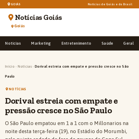
GOIÁS
Notícias de Goiás e do Brasil
Notícias Goiás
Goiás
Notícias
Marketing
Entretenimento
Saúde
Geral
Início
›
Notícias
›
Dorival estreia com empate e pressão cresce no São
Paulo
NOTÍCIAS
Dorival estreia com empate e
pressão cresce no São Paulo
O São Paulo empatou em 1 a 1 com o Millonarios na
noite desta terça-feira (19), no Estádio do Morumbi,