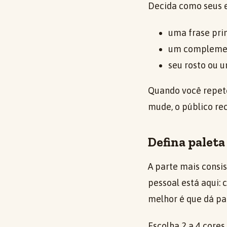
Decida como seus e
uma frase prin
um complemen
seu rosto ou 
Quando você repete
mude, o público re
Defina paleta
A parte mais consi
pessoal está aqui: 
melhor é que dá pa
Escolha 2 a 4 cores