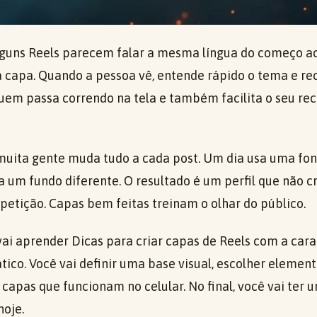
guns Reels parecem falar a mesma língua do começo ao
 a capa. Quando a pessoa vê, entende rápido o tema e re
 quem passa correndo na tela e também facilita o seu 
uita gente muda tudo a cada post. Um dia usa uma fon
a um fundo diferente. O resultado é um perfil que não c
petição. Capas bem feitas treinam o olhar do público.
 vai aprender Dicas para criar capas de Reels com a car
ático. Você vai definir uma base visual, escolher elem
apas que funcionam no celular. No final, você vai ter 
hoje.