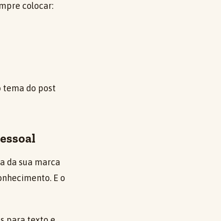
mpre colocar:
o tema do post
pessoal
ra da sua marca
conhecimento. E o
s para texto e