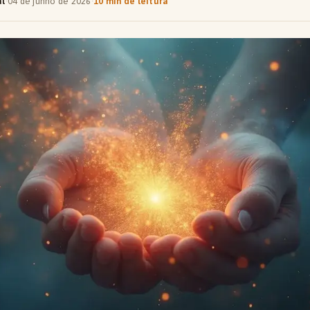
al
·
04 de junho de 2026
·
10 min de leitura