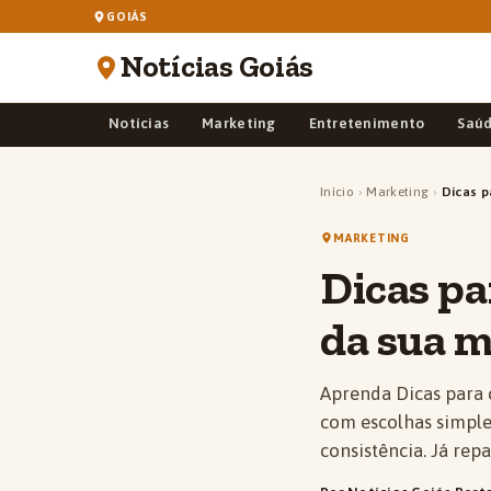
GOIÁS
Notícias Goiás
Notícias
Marketing
Entretenimento
Saú
Início
›
Marketing
›
Dicas p
MARKETING
Dicas pa
da sua m
Aprenda Dicas para 
com escolhas simples
consistência. Já re