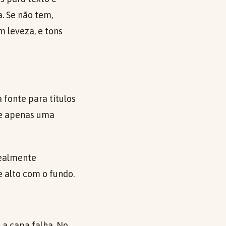
. Se não tem,
 leveza, e tons
 fonte para títulos
use apenas uma
realmente
e alto com o fundo.
 a capa falha. No