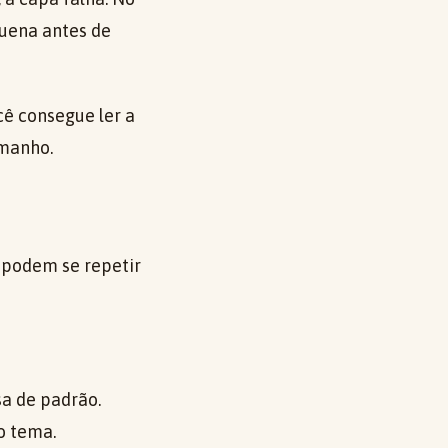
quena antes de
cê consegue ler a
amanho.
 podem se repetir
sa de padrão.
o tema.