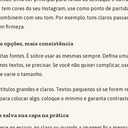
á tem cores do seu Instagram, use como ponto de partida
combinem com seu tom. Por exemplo, tons claros passam
m firmeza.
s opções, mais consistência
itas fontes. É sobre usar as mesmas sempre. Defina uma
os textos, se precisar. Se você não quiser complicar, 
 e varie o tamanho.
 títulos grandes e claros. Textos pequenos só se forem 
 para colocar algo, coloque o mínimo e garanta contrast
e salva sua capa na prática
rece no escuro, no claro ou quando a imagem fica menor,