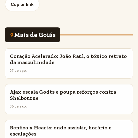
Copiar link
Mais de Goiás
Coração Acelerado: João Raul, o tóxico retrato
INSIGHTS
da masculinidade
07 de ago.
Ajax escala Godts e poupa reforços contra
INSIGHTS
Shelbourne
06 de ago.
Benfica x Hearts: onde assistir, horário e
INSIGHTS
escalações