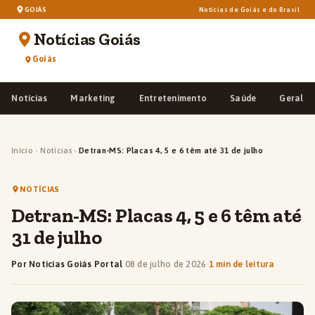
GOIÁS
Notícias de Goiás e do Brasil
Notícias Goiás
Goiás
Notícias
Marketing
Entretenimento
Saúde
Geral
Início
›
Notícias
›
Detran-MS: Placas 4, 5 e 6 têm até 31 de julho
NOTÍCIAS
Detran-MS: Placas 4, 5 e 6 têm até
31 de julho
Por Notícias Goiás Portal
·
08 de julho de 2026
·
1 min de leitura