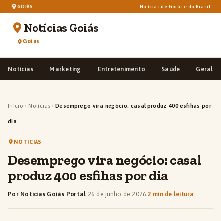
GOIÁS
Notícias de Goiás e do Brasil
Notícias Goiás
Goiás
Notícias
Marketing
Entretenimento
Saúde
Geral
Início
›
Notícias
›
Desemprego vira negócio: casal produz 400 esfihas por
dia
NOTÍCIAS
Desemprego vira negócio: casal
produz 400 esfihas por dia
Por Notícias Goiás Portal
·
26 de junho de 2026
·
2 min de leitura