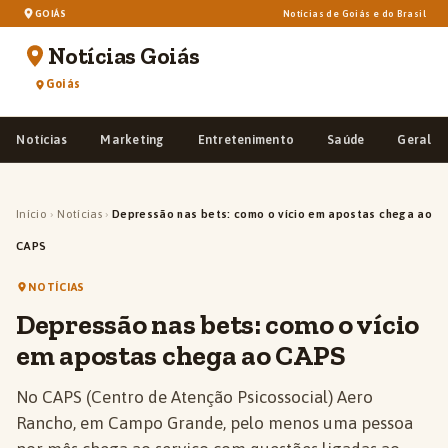
GOIÁS
Notícias de Goiás e do Brasil
Notícias Goiás
Goiás
Notícias
Marketing
Entretenimento
Saúde
Geral
Início
›
Notícias
›
Depressão nas bets: como o vício em apostas chega ao
CAPS
NOTÍCIAS
Depressão nas bets: como o vício
em apostas chega ao CAPS
No CAPS (Centro de Atenção Psicossocial) Aero
Rancho, em Campo Grande, pelo menos uma pessoa