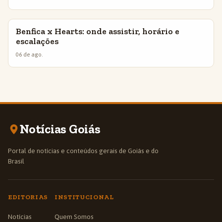
Benfica x Hearts: onde assistir, horário e
INSIGHTS
escalações
06 de ago.
Notícias Goiás
Portal de notícias e conteúdos gerais de Goiás e do
Brasil
EDITORIAS
INSTITUCIONAL
Notícias
Quem Somos