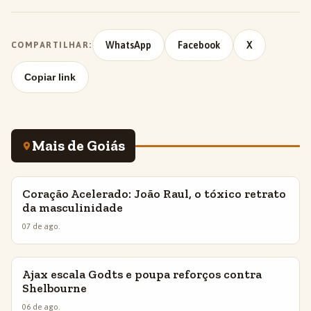
WhatsApp
Facebook
X
COMPARTILHAR:
Copiar link
Mais de Goiás
Coração Acelerado: João Raul, o tóxico retrato
INSIGHTS
da masculinidade
07 de ago.
Ajax escala Godts e poupa reforços contra
INSIGHTS
Shelbourne
06 de ago.