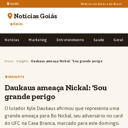
GOIÁS
Notícias de Goiás e do Brasil
Notícias Goiás
Goiás
Notícias
Marketing
Entretenimento
Saúde
Geral
Início
›
Insights
›
Daukaus ameaça Nickal: ‘Sou grande perigo
INSIGHTS
Daukaus ameaça Nickal: ‘Sou
grande perigo
O lutador Kyle Daukaus afirmou que representa uma
grande ameaça para Bo Nickal, seu adversário no card
do UFC na Casa Branca, marcado para este domingo.