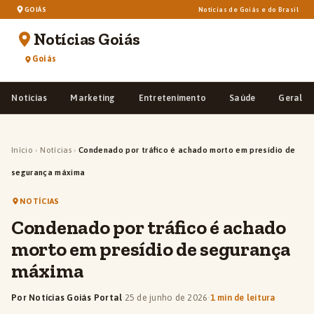
GOIÁS
Notícias de Goiás e do Brasil
Notícias Goiás
Goiás
Notícias
Marketing
Entretenimento
Saúde
Geral
Início
›
Notícias
›
Condenado por tráfico é achado morto em presídio de
segurança máxima
NOTÍCIAS
Condenado por tráfico é achado
morto em presídio de segurança
máxima
Por Notícias Goiás Portal
·
25 de junho de 2026
·
1 min de leitura