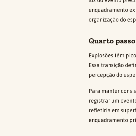
luz do evento prec
enquadramento exig
organização do espa
Quarto passo
Explosões têm pico
Essa transição defi
percepção do espec
Para manter consis
registrar um evento
refletiria em super
enquadramento prin