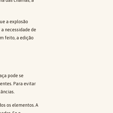
ma das chamas, a
que a explosão
 a necessidade de
m feito, a edição
aça pode se
ntes. Para evitar
tâncias.
os os elementos. A