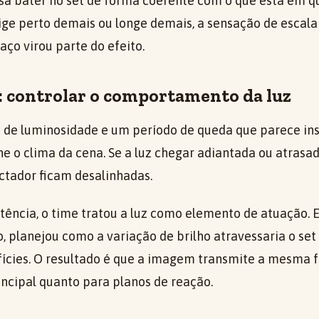
isa bater no set de forma coerente com o que está em qu
e perto demais ou longe demais, a sensação de escala
ço virou parte do efeito.
: controlar o comportamento da luz
 de luminosidade e um período de queda que parece ins
ne o clima da cena. Se a luz chegar adiantada ou atrasad
tador ficam desalinhadas.
tência, o time tratou a luz como elemento de atuação.
, planejou como a variação de brilho atravessaria o set
fícies. O resultado é que a imagem transmite a mesma f
cipal quanto para planos de reação.