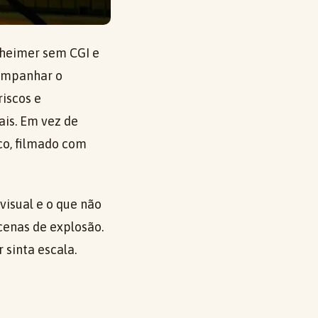
nheimer sem CGI e
companhar o
riscos e
is. Em vez de
co, filmado com
visual e o que não
cenas de explosão.
 sinta escala.