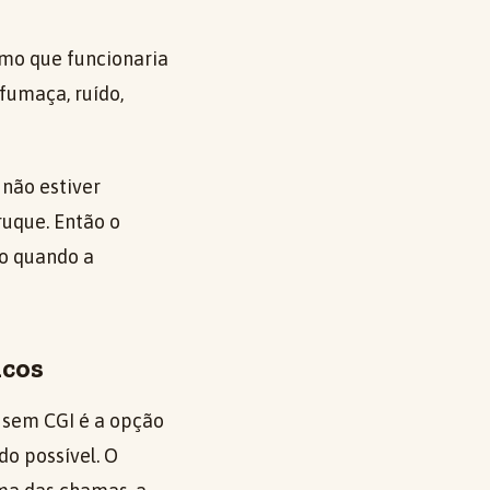
smo que funcionaria
 fumaça, ruído,
 não estiver
ruque. Então o
mo quando a
icos
 sem CGI é a opção
o possível. O