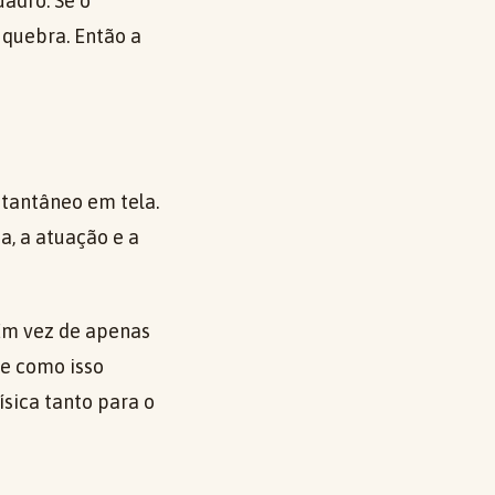
adro. Se o
 quebra. Então a
tantâneo em tela.
a, a atuação e a
 Em vez de apenas
 e como isso
ísica tanto para o