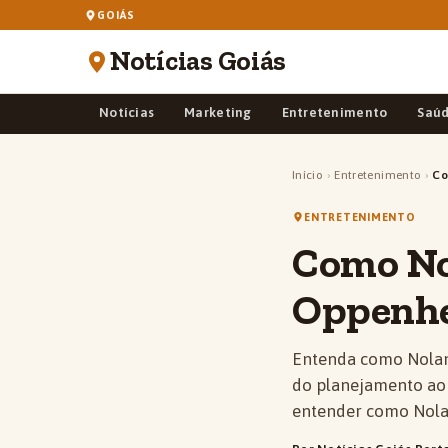
GOIÁS
Notícias Goiás
Notícias
Marketing
Entretenimento
Saú
Início
›
Entretenimento
›
Co
ENTRETENIMENTO
Como Nol
Oppenhe
Entenda como Nolan 
do planejamento ao s
entender como Nola