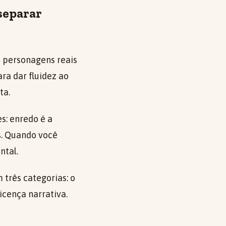
separar
m personagens reais
ra dar fluidez ao
ta.
s: enredo é a
s. Quando você
ntal.
 três categorias: o
icença narrativa.