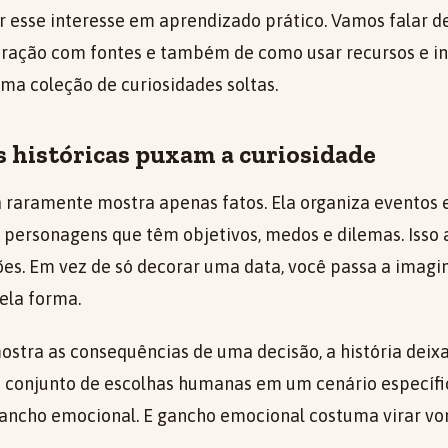
 esse interesse em aprendizado prático. Vamos falar d
aração com fontes e também de como usar recursos e i
ma coleção de curiosidades soltas.
s históricas puxam a curiosidade
a raramente mostra apenas fatos. Ela organiza eventos
m personagens que têm objetivos, medos e dilemas. Isso 
es. Em vez de só decorar uma data, você passa a imagin
ela forma.
stra as consequências de uma decisão, a história deix
um conjunto de escolhas humanas em um cenário específic
gancho emocional. E gancho emocional costuma virar vo