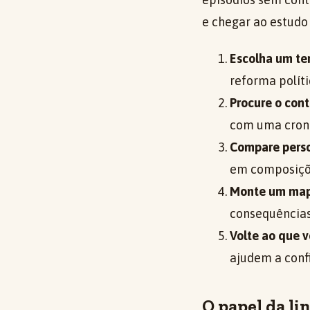
e chegar ao estudo
Escolha um te
reforma políti
Procure o cont
com uma cronol
Compare pers
em composiçõe
Monte um mapa
consequências
Volte ao que v
ajudem a confi
O papel da l