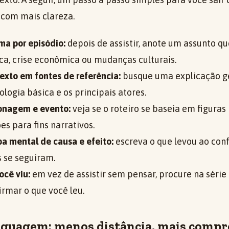
 com mais clareza.
ma por episódio:
depois de assistir, anote um assunto q
ca, crise econômica ou mudanças culturais.
exto em fontes de referência:
busque uma explicação ge
ogia básica e os principais atores.
onagem e evento:
veja se o roteiro se baseia em figuras 
s para fins narrativos.
 mental de causa e efeito:
escreva o que levou ao confl
 se seguiram.
ocê viu:
em vez de assistir sem pensar, procure na sér
rmar o que você leu.
inguagem: menos distância, mais comp