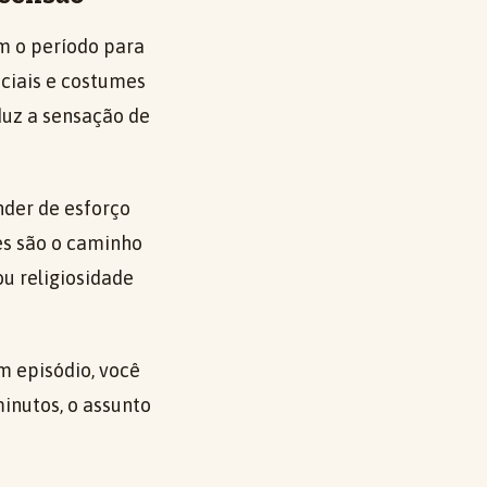
m o período para
ociais e costumes
duz a sensação de
nder de esforço
es são o caminho
u religiosidade
m episódio, você
inutos, o assunto