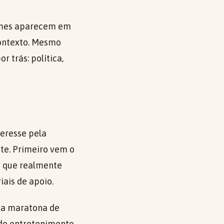
nomes aparecem em
contexto. Mesmo
r trás: política,
teresse pela
te. Primeiro vem o
o que realmente
iais de apoio.
uma maratona de
 do entretenimento