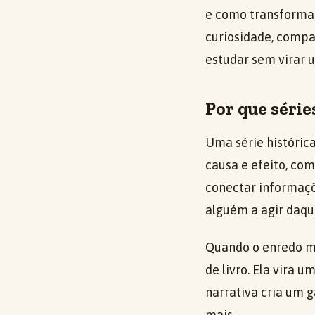
e como transformar
curiosidade, comp
estudar sem virar u
Por que série
Uma série históric
causa e efeito, co
conectar informaçõ
alguém a agir daqu
Quando o enredo mo
de livro. Ela vira 
narrativa cria um 
mais.