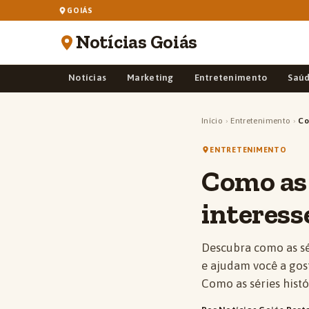
GOIÁS
Notícias Goiás
Notícias
Marketing
Entretenimento
Saú
Início
›
Entretenimento
›
Co
ENTRETENIMENTO
Como as 
interess
Descubra como as sér
e ajudam você a gost
Como as séries histó