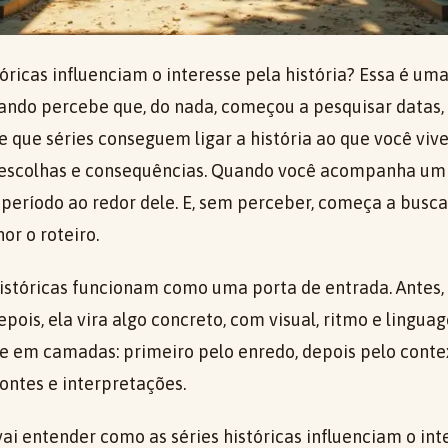
óricas influenciam o interesse pela história? Essa é um
ando percebe que, do nada, começou a pesquisar datas, 
e que séries conseguem ligar a história ao que você vive 
s, escolhas e consequências. Quando você acompanha u
 período ao redor dele. E, sem perceber, começa a busca
or o roteiro.
 históricas funcionam como uma porta de entrada. Antes,
Depois, ela vira algo concreto, com visual, ritmo e lingu
ce em camadas: primeiro pelo enredo, depois pelo contex
ontes e interpretações.
vai entender como as séries históricas influenciam o int