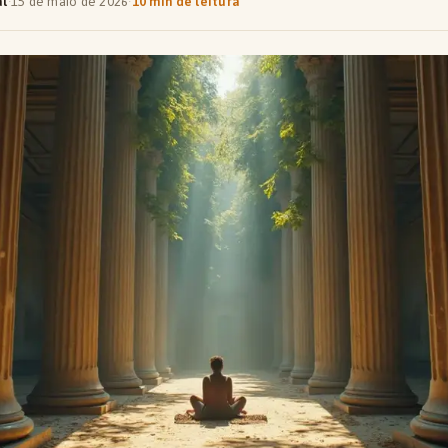
al
·
15 de maio de 2026
·
10 min de leitura