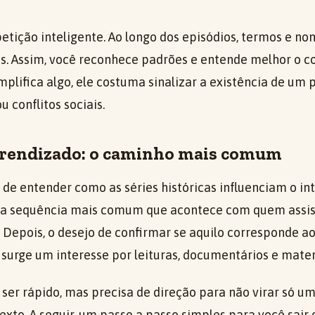
petição inteligente. Ao longo dos episódios, termos e 
es. Assim, você reconhece padrões e entende melhor o 
plifica algo, ele costuma sinalizar a existência de um po
u conflitos sociais.
prendizado: o caminho mais comum
de entender como as séries históricas influenciam o in
r a sequência mais comum que acontece com quem assis
 Depois, o desejo de confirmar se aquilo corresponde a
 surge um interesse por leituras, documentários e mater
ser rápido, mas precisa de direção para não virar só 
exto. A seguir, um passo a passo simples para você sair