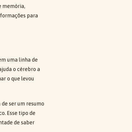
e memória,
nformações para
 em uma linha de
ajuda o cérebro a
ar o que levou
a de ser um resumo
o. Esse tipo de
ntade de saber