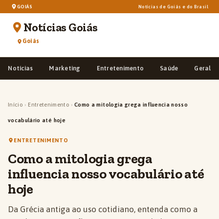
GOIÁS
Notícias de Goiás e do Brasil
Notícias Goiás
Goiás
Notícias
Marketing
Entretenimento
Saúde
Geral
Início
›
Entretenimento
›
Como a mitologia grega influencia nosso
vocabulário até hoje
ENTRETENIMENTO
Como a mitologia grega
influencia nosso vocabulário até
hoje
Da Grécia antiga ao uso cotidiano, entenda como a