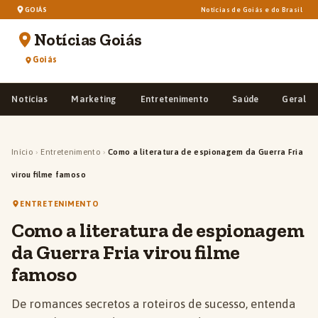
GOIÁS
Notícias de Goiás e do Brasil
Notícias Goiás
Goiás
Notícias
Marketing
Entretenimento
Saúde
Geral
Início
›
Entretenimento
›
Como a literatura de espionagem da Guerra Fria
virou filme famoso
ENTRETENIMENTO
Como a literatura de espionagem
da Guerra Fria virou filme
famoso
De romances secretos a roteiros de sucesso, entenda