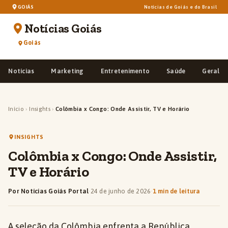
GOIÁS
Notícias de Goiás e do Brasil
Notícias Goiás
Goiás
Notícias
Marketing
Entretenimento
Saúde
Geral
Início
›
Insights
›
Colômbia x Congo: Onde Assistir, TV e Horário
INSIGHTS
Colômbia x Congo: Onde Assistir,
TV e Horário
Por Notícias Goiás Portal
·
24 de junho de 2026
·
1 min de leitura
A seleção da Colômbia enfrenta a República