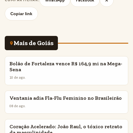
WhatsApp
Facebook
X
Copiar link
Mais de Goiás
Bolão de Fortaleza vence R$ 164,9 mi na Mega-
INSIGHTS
Sena
10 de ago.
Ventania adia Fla-Flu Feminino no Brasileirão
INSIGHTS
08 de ago.
Coração Acelerado: João Raul, o tóxico retrato
INSIGHTS
da masculinidade