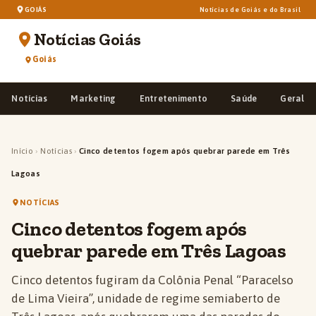
GOIÁS
Notícias de Goiás e do Brasil
Notícias Goiás
Goiás
Notícias
Marketing
Entretenimento
Saúde
Geral
Início
›
Notícias
›
Cinco detentos fogem após quebrar parede em Três
Lagoas
NOTÍCIAS
Cinco detentos fogem após
quebrar parede em Três Lagoas
Cinco detentos fugiram da Colônia Penal “Paracelso
de Lima Vieira”, unidade de regime semiaberto de